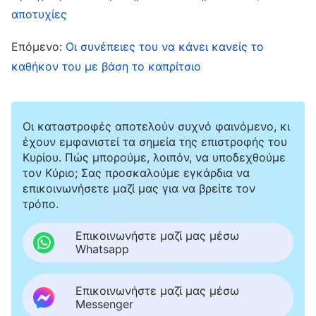
αποτυχίες
φοβάμαι μην τον προσβάλω. Ένιωθα ότι αυτό
είναι το δίκαιο. Σημαίνει αυτό ότι περιορίζω
Επόμενο:
Οι συνέπειες του να κάνει κανείς το
τους άλλους κι έχω κακή ανθρώπινη φύση;
καθήκον του με βάση το καπρίτσιο
Αφού ο επικεφαλής είπε πως περιόριζα τους
άλλους, θα πάσχιζα να αλλάξω για να δουν
Οι καταστροφές αποτελούν συχνό φαινόμενο, κι
όλοι τη μεταμόρφωσή μου. Κανείς δεν θα έλεγε
έχουν εμφανιστεί τα σημεία της επιστροφής του
πια ότι τον περιόριζα ή ότι είχα κακή ανθρώπινη
Κυρίου. Πώς μπορούμε, λοιπόν, να υποδεχθούμε
τον Κύριο; Σας προσκαλούμε εγκάρδια να
φύση. Κατόπιν, εστίαζα στον τόνο της φωνής
επικοινωνήσετε μαζί μας για να βρείτε τον
μου και δούλευα το πώς μιλούσα. Πάντα
τρόπο.
σκεφτόμουν πώς να τοποθετούμαι λίγο πιο
Επικοινωνήστε μαζί μας μέσω
λεπτά, για να μην πλήττω την περηφάνεια των
Whatsapp
άλλων και τους θίγω. Ενίοτε, έβλεπα ένα
πρόβλημα μα δεν το επεσήμαινα η ίδια, μην
Επικοινωνήστε μαζί μας μέσω
Messenger
τυχόν πει κανείς ότι τον περιορίζω. Έβαζα την