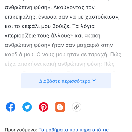
ανθρώπινη φύση». Ακούγοντας τον
επικεφαλής, ένιωσα σαν να με χαστούκισαν,
και το κεφάλι μου βούιζε. Τα λόγια
«περιορίζεις τους άλλους» και «κακή
ανθρώπινη φύση» ήταν σαν μαχαιριά στην
καρδιά μου. Ο νους μου ήταν σε ταραχή. Πώς
είχα αποκήσει κακή ανθρώπινη φύση; Πώς
περιόριζα τους άλλους; Πώς τους καταπίεζα;
Διαβάστε περισσότερα
Δεν κοιμήθηκα εκείνο το βράδυ. Ξανάφερνα τα
πάντα στο μυαλό μου κι ήμουν πολύ
μπερδεμένη. Σκεφτόμουν ότι είμαι φύσει ευθύς
άνθρωπος —τα λέω στα ίσια. Μα όσα λέω είναι
αλήθεια. Όταν βλέπω ένα πρόβλημα σε
κάποιον, έχω τα κότσια να το πω άμεσα. Δεν
Προηγούμενο:
Τα μαθήματα που πήρα από τις