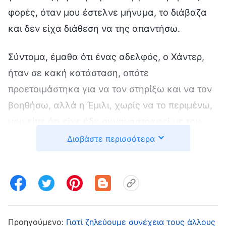
φορές, όταν μου έστελνε μήνυμα, το διάβαζα
και δεν είχα διάθεση να της απαντήσω.
Σύντομα, έμαθα ότι ένας αδελφός, ο Χάντερ,
ήταν σε κακή κατάσταση, οπότε
προετοιμάστηκα για να τον στηρίξω και να τον
βοηθήσω, αλλά η Έμιλι, χωρίς να το περιμένω,
μου είπε ότι είχε ήδη συναναστραφεί με τον
Χάντερ. Αναστατώθηκα λιγάκι και σκέφτηκα
Διαβάστε περισσότερα
«Πάντα εγώ ήμουν αυτή που συναναστρεφόταν
με τον Χάντερ, και τώρα πήγες και
συναναστράφηκες εσύ μαζί του χωρίς να μου
το αναφέρεις. Δεν είναι ξεκάθαρο ότι
προσπαθείς να με ανταγωνιστείς;» Ειδικά όταν
Προηγούμενο:
Γιατί ζηλεύουμε συνέχεια τους άλλους