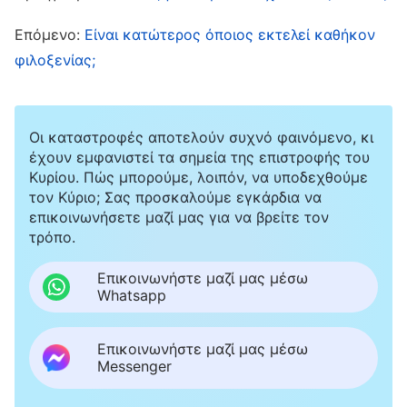
ο Χάντερ είπε σε μια συνάθροιση ότι η
Επόμενο:
Είναι κατώτερος όποιος εκτελεί καθήκον
συναναστροφή της Έμιλι του έκανε πολύ καλό
φιλοξενίας;
και τον βοήθησε να κατανοήσει τη διεφθαρμένη
διάθεσή του, ένιωσα πάρα πολύ άβολα.
Σκέφτηκα: «Ο Χάντερ κάποτε ανάφερε ότι οι
Οι καταστροφές αποτελούν συχνό φαινόμενο, κι
έχουν εμφανιστεί τα σημεία της επιστροφής του
συναναστροφές μου ήταν γεμάτες δόγματα,
Κυρίου. Πώς μπορούμε, λοιπόν, να υποδεχθούμε
ενώ τώρα θαυμάζει την Έμιλι, η οποία, όταν
τον Κύριο; Σας προσκαλούμε εγκάρδια να
επικοινωνήσετε μαζί μας για να βρείτε τον
συναναστρέφεται μαζί του, του επισημαίνει τα
τρόπο.
προβλήματά του. Αν τα πράγματα συνεχίσουν
έτσι, δεν θα γίνει προφανές ποια από τις δυο
Επικοινωνήστε μαζί μας μέσω
Whatsapp
μας είναι η καλύτερη; Σίγουρα όλοι θα
νομίζουν ότι η Έμιλι καταλαβαίνει την αλήθεια
Επικοινωνήστε μαζί μας μέσω
και έχει την πραγματικότητα, και θα τη
Messenger
σέβονται περισσότερο στο μέλλον. Αυτό δεν θα