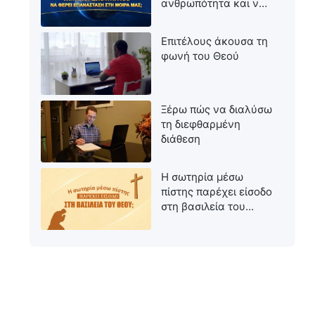
ανθρωπότητα και να
φέρει επανάσταση
στη μοίρα μας;
Επιτέλους άκουσα τη
φωνή του Θεού
Ξέρω πώς να διαλύσω
τη διεφθαρμένη
διάθεση
Η σωτηρία μέσω
πίστης παρέχει είσοδο
στη βασιλεία του
Θεού;