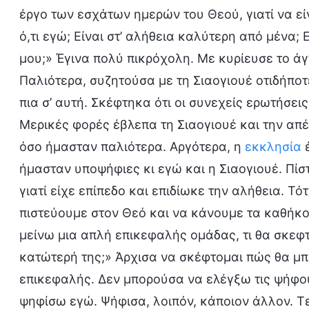
έργο των εσχάτων ημερών του Θεού, γιατί να εί
ό,τι εγώ; Είναι στ’ αλήθεια καλύτερη από μένα; 
μου;» Έγινα πολύ πικρόχολη. Με κυρίευσε το άγ
Παλιότερα, συζητούσα με τη Σιαογιουέ οτιδήπο
πια σ’ αυτή. Σκέφτηκα ότι οι συνεχείς ερωτήσει
Μερικές φορές έβλεπα τη Σιαογιουέ και την απ
όσο ήμασταν παλιότερα. Αργότερα, η
εκκλησία
έ
ήμασταν υποψήφιες κι εγώ και η Σιαογιουέ. Πίστ
γιατί είχε επίπεδο και επιδίωκε την αλήθεια. Τό
πιστεύουμε στον Θεό και να κάνουμε τα καθήκον
μείνω μια απλή επικεφαλής ομάδας, τι θα σκεφτο
κατώτερή της;» Άρχισα να σκέφτομαι πώς θα μ
επικεφαλής. Δεν μπορούσα να ελέγξω τις ψήφο
ψηφίσω εγώ. Ψήφισα, λοιπόν, κάποιον άλλον. Τ