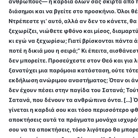
ανθρώπους— η καρδιά όλων σας σκιρτά από πρ
διάσημοι και να βγείτε στο προσκήνιο. Όλοι θ
Ντρέπεστε γι’ αυτό, αλλά αν δεν το κάνετε, 
ξεχωρίζει, νιώθετε φθόνο και μίσος, διαμαρτύ
κι εγώ να ξεχωρίσω; Γιατί βρίσκονται πάντα ά
ποτέ η δικιά μου η σειρά;” Κι έπειτα, αισθάνε
δεν μπορείτε. Προσεύχεστε στον Θεό και για 
ξανατύχει μια παρόμοια κατάσταση, ούτε τότε
εκδήλωση ανώριμου αναστήματος; Όταν οι άν
δεν έχουν πέσει στην παγίδα του Σατανά; Τού
Σατανά, που δένουν τα ανθρώπινα όντα. […] Ό
γίνεται η καρδιά σου και τόσο περισσότερο φθ
αποκτήσεις αυτά τα πράγματα μονάχα ισχυρότε
σου να τα αποκτήσεις, τόσο λιγότερο θα μπορ