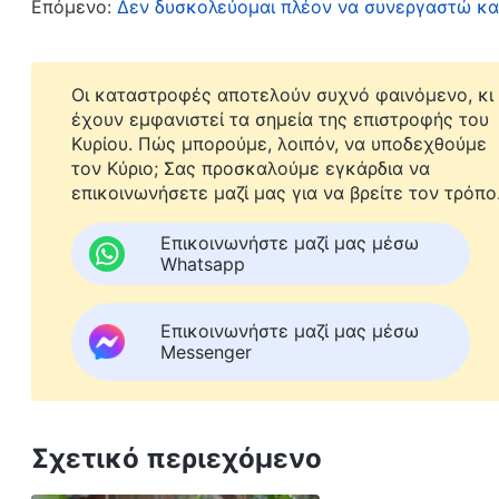
Σταματήσαμε να είμαστε τόσο καλές φίλες. Ότα
Επόμενο:
Δεν δυσκολεύομαι πλέον να συνεργαστώ κ
εκκλησιών, παρόλο που γνώριζα πολύ καλά ότι
από μένα και ότι θα ήταν ιδανική επικεφαλής, 
Οι καταστροφές αποτελούν συχνό φαινόμενο, κι
εκλεγόταν επικεφαλής κι εγώ παρέμενα απλή ε
έχουν εμφανιστεί τα σημεία της επιστροφής του
Κυρίου. Πώς μπορούμε, λοιπόν, να υποδεχθούμε
ψήφισα. Αργότερα, δυσαρεστήθηκα όταν είδα ότ
τον Κύριο; Σας προσκαλούμε εγκάρδια να
τον εαυτό μου με τη Σιαογιουέ, και όταν έβλεπα
επικοινωνήσετε μαζί μας για να βρείτε τον τρόπο
κρατούσα κακία. Σκεφτόμουν συνέχεια πώς θα 
Επικοινωνήστε μαζί μας μέσω
ξεπεράσω, στενοχωριόμουν, δεν έβρισκα κίνητρ
Whatsapp
είσοδό μου. Εκείνη τη στιγμή, συνειδητοποίησα
μου. Οι αδελφοί και οι αδελφές πρέπει να συμπ
Επικοινωνήστε μαζί μας μέσω
Messenger
αδυναμίες του άλλου. Πρέπει να αλληλοβοηθιό
καλά κι όχι να ζηλεύουμε και να αποκλείουμε 
κάνουμε αυτό, ο Θεός μάς απεχθάνεται. Έπρεπε
Σχετικό περιεχόμενο
τα καθήκοντά μου χωρίς να επιζητώ την προσοχή