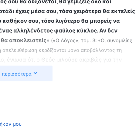
ος σου θα αυξάνεται, θα γεμίζεις όλο και
τάδι έχεις μέσα σου, τόσο χειρότερα θα εκτελείς
ο καθήκον σου, τόσο λιγότερο θα μπορείς να
ι ένας αλληλένδετος φαύλος κύκλος. Αν δεν
ά θα αποκλειστείς
»
(«Ο Λόγος», τόμ. 3: «Οι συνομιλίες
η απελευθέρωση κερδίζονται μόνο αποβάλλοντας τη
ο, ένιωσα ότι ο Θεός μιλούσε ακριβώς για την
κερδίσω μια θέση στην καρδιά των ανθρώπων, όταν
 περισσότερα
να ξεχωρίσω. Σκέφτηκα ότι η Σιαογιουέ και εγώ
ναμε σε συναθροίσεις μαζί, αλλά όταν είδα ότι
ένα και ότι έγινε υπεύθυνη για τις συναθροίσεις
 εκτιμούσαν περισσότερο εκείνη κι όχι εμένα.
αλιότερα, συζητούσα συνέχεια με τη Σιαογιουέ,
ήκον μου
 όλα, θύμωσα και δεν ήθελα να τη βλέπω πια.