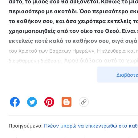
αυτό, το μίσος σου θα αυξάνεται. Καθώς το μίσ
περισσότερο με σκοτάδι. Όσο περισσότερο σκο
το καθήκον σου, και όσο χειρότερα εκτελείς τ
χρησιμοποιηθείς από τον οίκο του Θεού. Είνα
εκτελείς ποτέ καλά το καθήκον σου, σιγά σιγ
του Χριστού των Εσχάτων Ημερών», Η ελευθερία και 
. Αφού διάβασα αυτό το χωρί
διεφθαρμένη διάθεση)
κατάστασή μου. Ήθελα να ανταγωνιστώ και να 
Διαβάστε
επρόκειτο για πράγματα που θα μου επέτρεπαν 
αρχίσαμε να πιστεύουμε στον Θεό μαζί και πηγαί
καταλάβαινε τα λόγια του Θεού καλύτερα από εμ
περισσότερων ομάδων, ένιωσα ότι οι επικεφαλής
Τότε στενοχωρήθηκα κι άρχισα να τη ζηλεύω. Π
Προηγούμενο:
Πλέον μπορώ να επικεντρωθώ στο καθ
αλλά όταν είδα ότι ήταν καλύτερη από εμένα σε