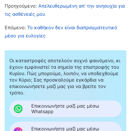
επιμένει στις δικές του ιδέες, αυτό είναι
Προηγούμενο:
Απελευθερωμένη απ’ την ανησυχία για
σημάδι ότι έχει σύνεση. Αν επίσης μπορεί να
τις ασθένειές μου
υποταχθεί, τότε έχει επιτύχει την άσκηση της
Επόμενο:
Το καθήκον δεν είναι διαπραγματευτικό
αλήθειας. […] Αν θέλεις να παίρνεις πάντα τις
μέσο για ευλογίες
δικές σου αποφάσεις όταν σου συμβαίνει
κάτι, και να επιχειρηματολογείς με τους
άλλους, και να επιμένεις στις δικές σου ιδέες,
Οι καταστροφές αποτελούν συχνό φαινόμενο, κι
έχουν εμφανιστεί τα σημεία της επιστροφής του
αυτό θα καταλήξει σε αρκετά προβλήματα.
Κυρίου. Πώς μπορούμε, λοιπόν, να υποδεχθούμε
Αυτό οφείλεται στο γεγονός ότι τα πράγματα
τον Κύριο; Σας προσκαλούμε εγκάρδια να
επικοινωνήσετε μαζί μας για να βρείτε τον
στα οποία επιμένεις δεν είναι θετικά και όλα
τρόπο.
βρίσκονται στο πλαίσιο μιας διεφθαρμένης
Επικοινωνήστε μαζί μας μέσω
διάθεσης. Όλα αυτά τα πράγματα είναι
Whatsapp
εκφάνσεις μιας διεφθαρμένης διάθεσης, και,
υπό αυτές τις συνθήκες, παρόλο που μπορεί
Επικοινωνήστε μαζί μας μέσω