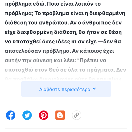
πρόβλημα εδώ. Ποιο είναι λοιπόν το
πρόβλημα; Το πρόβλημα είναι η διεφθαρμένη
διάθεση του ανθρώπου. Αν ο άνθρωπος δεν
είχε διεφθαρμένη διάθεση, θα ήταν σε θέση
να υποταχθεί όσες ιδέες κι αν είχε —δεν θα
αποτελούσαν πρόβλημα. Αν κάποιος έχει
αυτήν την σύνεση και λέει: “Πρέπει να
υποταχθώ στον Θεό σε όλα τα πράγματα. Δεν
θα προβάλω δικαιολογίες ούτε θα επιμείνω
στις δικές μου ιδέες, δεν θα βγάλω τη δική
Διαβάστε περισσότερα
μου ετυμηγορία επί του θέματος”, δεν είναι
εύκολο να υποταχθεί; Αν κάποιος δεν
καταλήγει στη δική του ετυμηγορία, αυτό
είναι σημάδι ότι δεν είναι αυτάρεσκος· αν δεν