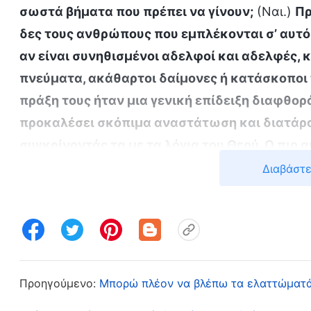
σωστά βήματα που πρέπει να γίνουν;
(Ναι.)
Πρ
δες τους ανθρώπους που εμπλέκονται σ’ αυτό 
αν είναι συνηθισμένοι αδελφοί και αδελφές, κ
πνεύματα, ακάθαρτοι δαίμονες ή κατάσκοποι 
πράξη τους ήταν μια γενική επίδειξη διαφθορ
προκαλέσει σκόπιμα αναστάτωση και διατάραξ
συγκρίνοντάς τα με τα λόγια του Θεού. Ο πιο 
κάτι είναι να το κάνεις σύμφωνα με τα λόγια 
Διαβάστε
της αλήθειας», Τι σημαίνει να επιδιώκει κανείς την αλή
μου να λάμψει. Όλα όσα συνέβαιναν στην ομάδα 
ανθρώπους και τα ζητήματα σύμφωνα με τα λόγι
είναι ο άλλος, αν είναι αδελφός ή αδελφή με δ
την αλήθεια, ή αν είναι κακοί άνθρωποι ή άπιστ
Προηγούμενο:
Μπορώ πλέον να βλέπω τα ελαττώματά
είναι πραγματικοί αδελφοί κι αδελφές, πρέπει ν