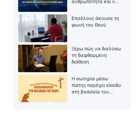
ανθρωπότητα και να
φέρει επανάσταση
στη μοίρα μας;
Επιτέλους άκουσα τη
φωνή του Θεού
Ξέρω πώς να διαλύσω
τη διεφθαρμένη
διάθεση
Η σωτηρία μέσω
πίστης παρέχει είσοδο
στη βασιλεία του
Θεού;