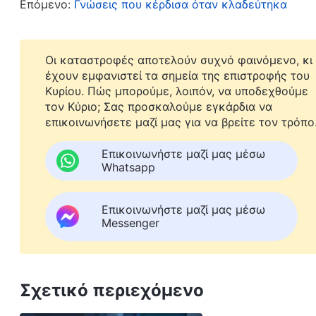
Επόμενο:
Γνώσεις που κέρδισα όταν κλαδεύτηκα
άνθρωποι ή άπιστοι, πρέπει να τους εκθέτουμε,
τους απομονώνουμε εγκαίρως. Αναρωτήθηκα, λοι
Σιάο Λι; Πώς πρέπει να τη χειριστώ;» Ρώτησα, 
Οι καταστροφές αποτελούν συχνό φαινόμενο, κι
έχουν εμφανιστεί τα σημεία της επιστροφής του
παρουσίαζε πιο συχνά η Σιάο Λι.
Κυρίου. Πώς μπορούμε, λοιπόν, να υποδεχθούμε
τον Κύριο; Σας προσκαλούμε εγκάρδια να
Από τη Λι Μέι και τη Λουό Λαν, έμαθα πως η Σι
επικοινωνήσετε μαζί μας για να βρείτε τον τρόπο
θερμόαιμη, πως την απασχολούσαν πολύ η φήμη 
Επικοινωνήστε μαζί μας μέσω
αδελφές, εκείνες έπρεπε να απαντήσουν γρήγορ
Whatsapp
ενοχλούνταν αμέσως και κατσάδιαζε τις αδελφέ
πείτε και δεν πρόκειται να σας ξαναρωτήσω!» Κ
Επικοινωνήστε μαζί μας μέσω
Messenger
περιορισμένες. Έκτοτε, ό,τι κι αν ρωτούσε η Σιά
καταλάβαιναν είτε όχι, από φόβο μήπως λυπήσο
με θερμοαιμία. Μία φορά, η Λι Μέι επισήμανε μ
Σχετικό περιεχόμενο
Σιάο Λι δεν έδειξε καμία αποδοχή. Είπε πως η Λ