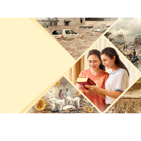
 να τους απαλλάσσουμε απ’ τα καθήκοντά τους ή να
πόν: «Τι είδους άνθρωπος είναι πραγματικά η
λοιπόν, δύο αδελφές για τη συμπεριφορά που
άο Λι ήταν πολύ αλαζονική, ισχυρογνώμων και
.
κι η θέση και πως, κάθε φορά που μιλούσε στις
α, ενώ, αν αργούσαν ή δεν απαντούσαν, η Σιάο Λι
ς, λέγοντας: «Αν σας ενοχλώ, απλώς να μου το
άτι τέτοιο έκανε τις αδελφές να νιώσουν πολύ
ο Λι, οι αδελφές απαντούσαν γρήγορα, είτε
υν τη Σιάο Λι και μήπως την κάνουν να ξεσπάσει
ερικά προβλήματα στο έργο της Σιάο Λι, όμως η
ι Μέι είχε υπερβολικές απαιτήσεις και πως δεν