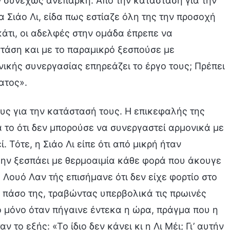
ν συνεχώς ανεπαρκή. Από την κατάσταση για την
 Σιάο Λι, είδα πως εστίαζε όλη της την προσοχή
άτι, οι αδελφές στην ομάδα έπρεπε να
τάση και με το παραμικρό ξεσπούσε με
ικής συνεργασίας επηρεάζει το έργο τους; Πρέπει
ατος».
υς για την κατάστασή τους. Η επικεφαλής της
ια το ότι δεν μπορούσε να συνεργαστεί αρμονικά με
. Τότε, η Σιάο Λι είπε ότι από μικρή ήταν
 μην ξεσπάει με θερμοαιμία κάθε φορά που άκουγε
η Λουό Λαν τής επισήμανε ότι δεν είχε φορτίο στο
ο πάσο της, τραβώντας υπερβολικά τις πρωινές
ο μόνο όταν πήγαινε έντεκα η ώρα, πράγμα που η
 το εξής: «Το ίδιο δεν κάνει κι η Λι Μέι; Γι’ αυτήν