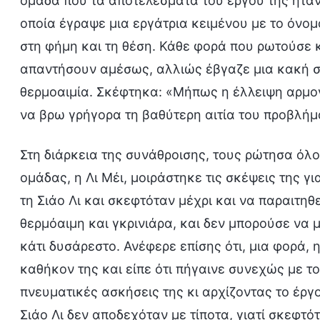
ομάδα που τα αποτελέσματα του έργου της ήτα
οποία έγραψε μια εργάτρια κειμένου με το όνομα
στη φήμη και τη θέση. Κάθε φορά που ρωτούσε κ
απαντήσουν αμέσως, αλλιώς έβγαζε μια κακή σ
θερμοαιμία. Σκέφτηκα: «Μήπως η έλλειψη αρμον
να βρω γρήγορα τη βαθύτερη αιτία του προβλήμ
Στη διάρκεια της συνάθροισης, τους ρώτησα όλο
ομάδας, η Λι Μέι, μοιράστηκε τις σκέψεις της γ
τη Σιάο Λι και σκεφτόταν μέχρι και να παραιτηθεί
θερμόαιμη και γκρινιάρα, και δεν μπορούσε να
κάτι δυσάρεστο. Ανέφερε επίσης ότι, μια φορά, 
καθήκον της και είπε ότι πήγαινε συνεχώς με τ
πνευματικές ασκήσεις της κι αρχίζοντας το έργ
Σιάο Λι δεν αποδεχόταν με τίποτα, γιατί σκεφτόταν