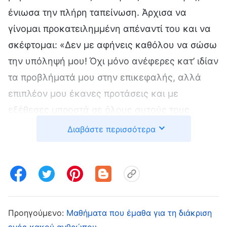
ένιωσα την πλήρη ταπείνωση. Άρχισα να
γίνομαι προκατειλημμένη απέναντί του και να
σκέφτομαι: «Δεν με αφήνεις καθόλου να σώσω
την υπόληψή μου! Όχι μόνο ανέφερες κατ’ ιδίαν
τα προβλήματά μου στην επικεφαλής, αλλά
επιπλέον μου έκανες προτάσεις και με
εξέθεσες μπροστά σε όλους αυτούς τους
ανθρώπους. Πώς να εμφανιστώ ξανά εγώ
Διαβάστε περισσότερα
τώρα; Πώς να αντικρίσω τους αδελφούς και τις
αδελφές μετά απ’ όλα αυτά; Δεν μπορούσες να
μου το πεις κατ’ ιδίαν αν είχα προβλήματα; Γιατί
έπρεπε οπωσδήποτε να με ξεμπροστιάσεις
μπροστά σε τόσο κόσμο; Μήπως κάνεις ό,τι
Προηγούμενο:
Μαθήματα που έμαθα για τη διάκριση
μπορείς για να με ντροπιάσεις και να με
ενός κακού ανθρώπου