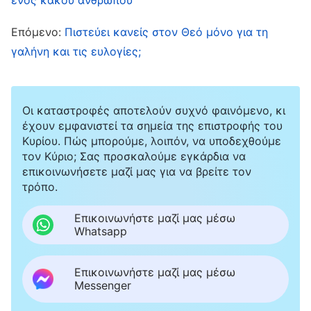
ταπεινώσεις μπροστά σε όλους; Είναι ξεκάθαρο
Επόμενο:
Πιστεύει κανείς στον Θεό μόνο για τη
ότι απλώς προσπαθείς να μου κάνεις τη ζωή
γαλήνη και τις ευλογίες;
δύσκολη. Αν δεν σου δείξω ποιος είναι το
αφεντικό, νομίζεις πως μπορείς να με
εκφοβίζεις». Έκανα μέσα μου ακόμα και μια
Οι καταστροφές αποτελούν συχνό φαινόμενο, κι
έχουν εμφανιστεί τα σημεία της επιστροφής του
κακόβουλη σκέψη: «Είμαι υπεύθυνη για το
Κυρίου. Πώς μπορούμε, λοιπόν, να υποδεχθούμε
έργο ποτίσματος. Αν συνεχίσεις τα ίδια χωρίς
τον Κύριο; Σας προσκαλούμε εγκάρδια να
επικοινωνήσετε μαζί μας για να βρείτε τον
να με αφήσεις να σώσω την υπόληψή μου, θα
τρόπο.
βρω έναν λόγο και θα σε πάψω απ’ το πότισμα
των νεοφώτιστων, επειδή, αν δεν το κάνω, τότε
Επικοινωνήστε μαζί μας μέσω
Whatsapp
θα καταστρέψεις την εικόνα που έχουν όλοι για
εμένα». Όταν μου πέρασε απ’ το μυαλό αυτή η
Επικοινωνήστε μαζί μας μέσω
σκέψη, η καρδιά μου σταμάτησε και σκέφτηκα:
Messenger
«Πώς είναι δυνατό να έκανα μια τόσο