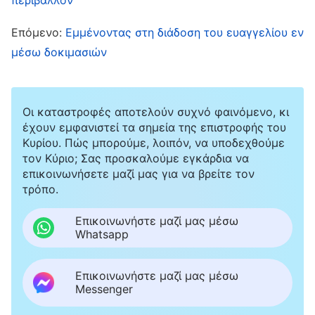
και παράπονο, και ήθελα να κλάψω. Το βράδυ,
Επόμενο:
Εμμένοντας στη διάδοση του ευαγγελίου εν
διάβασα μια φράση σε μια επιστολή που
μέσω δοκιμασιών
έγραψε ένας συνεργάτης: «Αν οι αδελφοί και οι
αδελφές θέλουν πραγματικά να κάνουν καλά
το καθήκον τους, τότε, όταν οι επικεφαλής
Οι καταστροφές αποτελούν συχνό φαινόμενο, κι
έχουν εμφανιστεί τα σημεία της επιστροφής του
επανέρχονται για να επιβλέψουν το έργο τους,
Κυρίου. Πώς μπορούμε, λοιπόν, να υποδεχθούμε
και να τονίσουν εγκαίρως τα προβλήματά τους
τον Κύριο; Σας προσκαλούμε εγκάρδια να
επικοινωνήσετε μαζί μας για να βρείτε τον
και τις αποκλίσεις τους, θα πρέπει να είναι
τρόπο.
πρόθυμοι να δεχτούν». Διαβάζοντας αυτήν τη
Επικοινωνήστε μαζί μας μέσω
φράση, ένιωσα μεγάλη ντροπή. Μπροστά στην
Whatsapp
επίβλεψη και τις υποδείξεις της επικεφαλής,
δεν στεναχωρήθηκα που δεν έκανα καλά το
Επικοινωνήστε μαζί μας μέσω
Messenger
καθήκον μου, αλλά θύμωσα επειδή η
επικεφαλής μίλησε χωρίς να λάβει υπόψη της