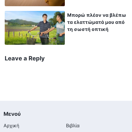
αποδεχθείς την επίβλεψη, την παρατήρηση
Μπορώ πλέον να βλέπω
και την προσπάθεια του οίκου του Θεού να σε
τα ελαττώματά μου από
κατανοήσει. Είναι μια βοήθεια για σένα, ώστε
τη σωστή οπτική
να εκπληρώνεις το καθήκον σου, να μπορείς
να κάνεις το καθήκον σου με τρόπο που
ανταποκρίνεται στα πρότυπα και να
Leave a Reply
ικανοποιείς τις προθέσεις του Θεού. Σε
ωφελεί και σε βοηθάει, χωρίς να έχει καμία
απολύτως αρνητική πλευρά. Μόλις
κατανοήσεις αυτήν την αρχή, δεν θα πρέπει
να πάψεις να έχεις αισθήματα αντίστασης ή
επιφυλακτικότητας απέναντι στην επίβλεψη
Μενού
από τους επικεφαλής, τους εργάτες και τον
Αρχική
Βιβλία
εκλεκτό λαό του Θεού; Παρόλο που μερικές