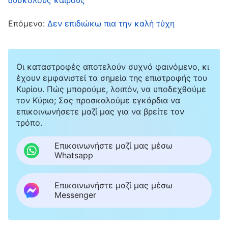
καθήκον που εκτελείς και κάθε έργο που
Επόμενο:
Δεν επιδιώκω πια την καλή τύχη
κάνεις δεν είναι προσωπικές υποθέσεις ή
προσωπική δουλειά κάποιου ατόμου· έχουν
σχέση με το έργο του οίκου του Θεού και
Οι καταστροφές αποτελούν συχνό φαινόμενο, κι
αφορούν ένα μέρος του έργου του Θεού.
έχουν εμφανιστεί τα σημεία της επιστροφής του
Κυρίου. Πώς μπορούμε, λοιπόν, να υποδεχθούμε
Επομένως, όταν κάποιος αφιερώνει λίγο
τον Κύριο; Σας προσκαλούμε εγκάρδια να
χρόνο για να σε επιβλέψει ή να σε
επικοινωνήσετε μαζί μας για να βρείτε τον
τρόπο.
παρατηρήσει, ή σε κατανοεί σε βαθύτερο
επίπεδο, προσπαθώντας να κάνει μαζί σου
Επικοινωνήστε μαζί μας μέσω
Whatsapp
μια ειλικρινή κουβέντα και να ανακαλύψει
ποια ήταν η κατάστασή σου όλον αυτόν τον
Επικοινωνήστε μαζί μας μέσω
καιρό, και ακόμα και κάποιες φορές η στάση
Messenger
του είναι λιγάκι πιο αυστηρή, και σε κλαδεύει,
σε πειθαρχεί και σε αποδοκιμάζει λιγάκι, όλο