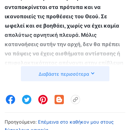
ανταποκρίνεται στα πρότυπα και να
ικανοποιείς τις προθέσεις του Θεού. Σε
ωφελεί και σε βοηθάει, χωρίς να έχει καμία
απολύτως αρνητική πλευρά. Μόλις
κατανοήσεις αυτήν την αρχή, δεν θα πρέπει
να πάψεις να έχεις αισθήματα αντίστασης ή
επιφυλακτικότητας απέναντι στην επίβλεψη
από τους επικεφαλής, τους εργάτες και τον
Διαβάστε περισσότερα
εκλεκτό λαό του Θεού; Παρόλο που μερικές
φορές κάποιος προσπαθεί να σε καταλάβει,
σε παρατηρεί και επιβλέπει το έργο σου, αυτό
δεν είναι κάτι που απευθύνεται σ’ εσένα
προσωπικά. Γιατί το λέω αυτό; Επειδή οι
Προηγούμενο:
Επέμεινα στο καθήκον μου στους
εργασίες που είναι πλέον δικές σου, το
δύσκολους καιρούς