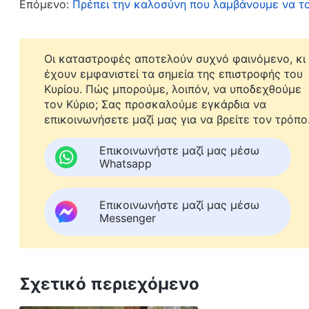
Επόμενο:
Πρέπει την καλοσύνη που λαμβάνουμε να τ
προσφορές της εκκλησίας μακριά από εκεί. Είδα
Τον ευγνωμονούσα μέσα μου.
Οι καταστροφές αποτελούν συχνό φαινόμενο, κι
έχουν εμφανιστεί τα σημεία της επιστροφής του
Αμέσως μετά, πήγαμε με τη Ζου Να στην άλλη εκ
Κυρίου. Πώς μπορούμε, λοιπόν, να υποδεχθούμε
διάκονοι αυτής της εκκλησίας είχαν συλληφθεί
τον Κύριο; Σας προσκαλούμε εγκάρδια να
επικοινωνήσετε μαζί μας για να βρείτε τον τρόπο
τη σύλληψη, και δεν υπήρχε ούτε ένα σπίτι για
να κανονίσουμε να συναντήσουμε τον διάκονο 
Επικοινωνήστε μαζί μας μέσω
Whatsapp
λόφους, για να συζητήσουμε το έργο. Εκείνη τη
δεν μπορούσαμε να τις λύσουμε όλες μεμιάς. Έ
Επικοινωνήστε μαζί μας μέσω
γεμάτη δυσκολίες. Προσευχήθηκα στον Θεό, ικε
Messenger
καθοδηγήσει. Αφού προσευχήθηκα, θυμήθηκα τα
προστρέχει κανείς στον Θεό και να βασίζεσαι 
συνομιλίες του Χριστού των Εσχάτων Ημερών», Η πίστ
Σχετικό περιεχόμενο
. Η καρδιά μου ξαφνικά
κακών τάσεων του κόσμου)