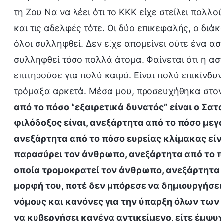
τη Ζου Να να λέει ότι το ΚΚΚ είχε στείλει πολ
και τις αδελφές τότε. Οι δύο επικεφαλής, ο διά
όλοι συλληφθεί. Δεν είχε απομείνει ούτε ένα α
συλληφθεί τόσο πολλά άτομα. Φαίνεται ότι η α
επιτηρούσε για πολύ καιρό. Είναι πολύ επικίνδ
τρόμαξα αρκετά. Μέσα μου, προσευχήθηκα στον
από το πόσο “εξαιρετικά δυνατός” είναι ο Σα
φιλόδοξος είναι, ανεξάρτητα από το πόσο μεγά
ανεξάρτητα από το πόσο ευρείας κλίμακας είνα
παρασύρει τον άνθρωπο, ανεξάρτητα από το πό
οποία τρομοκρατεί τον άνθρωπο, ανεξάρτητα 
μορφή του, ποτέ δεν μπόρεσε να δημιουργήσει
νόμους και κανόνες για την ύπαρξη όλων των
να κυβερνήσει κανένα αντικείμενο, είτε έμψυ