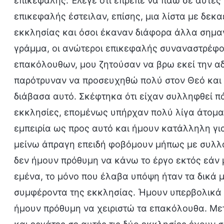
επικεφαλής. Έλεγε ότι έπρεπε να πάω σε αυτές 
επικεφαλής έστειλαν, επίσης, μια λίστα με δεκ
εκκλησίας και όσοι έκαναν διάφορα άλλα σημαν
γράμμα, οι ανώτεροι επικεφαλής συναναστρέφον
επακόλουθων, μου ζητούσαν να βρω εκεί την αδ
παρότρυναν να προσευχηθώ πολύ στον Θεό και
διάβασα αυτό. Σκέφτηκα ότι είχαν συλληφθεί π
εκκλησίες, επομένως υπήρχαν πολύ λίγα άτομα 
εμπειρία ως προς αυτό και ήμουν κατάλληλη για
μείνω άπραγη επειδή φοβόμουν μήπως με συλλά
δεν ήμουν πρόθυμη να κάνω το έργο εκτός εάν 
εμένα, το μόνο που έλαβα υπόψη ήταν τα δικά
συμφέροντα της εκκλησίας. Ήμουν υπερβολικά ε
ήμουν πρόθυμη να χειριστώ τα επακόλουθα. Μετ