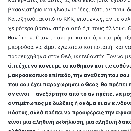
και εργάτες σε αυτές τις δύο εκκλησίες έχουν 
βασανιστήρια και γίνουν Ιούδες, τότε, αν πάω, 
Καταζητούμαι από το ΚΚΚ, επομένως, αν με συ
χειρότερα βασανιστήρια από ό,τι τους άλλους.
θανάτου». Όταν το σκέφτηκα αυτό, κατατρόμαξα
μπορούσα να είμαι εγωίστρια και ποταπή, και ν
προσευχήθηκα στον Θεό, ικετεύοντάς Τον να με
ό,τι έχει να κάνει με το καθήκον και τις ευθύνε
μακροσκοπικό επίπεδο, την ανάθεση που σου 
που σου έχει παραχωρήσει ο Θεός, θα πρέπει 
αν είναι —ανεξάρτητα από το αν πρέπει να μο
αντιμέτωπος με διώξεις ή ακόμα κι αν κινδυν
κόστος, αλλά πρέπει να προσφέρεις την αφοσ
είναι μια αληθινή εκδήλωση, μια αληθινή δαπ