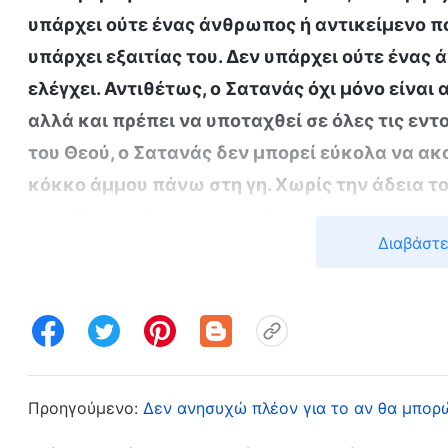
υπάρχει ούτε ένας άνθρωπος ή αντικείμενο πο
υπάρχει εξαιτίας του. Δεν υπάρχει ούτε ένας
ελέγχει. Αντιθέτως, ο Σατανάς όχι μόνο είναι
αλλά και πρέπει να υποταχθεί σε όλες τις εντ
του Θεού, ο Σατανάς δεν μπορεί εύκολα να ακ
κόκκο άμμου πάνω στη γη. Χωρίς την άδεια του
μυρμήγκια πάνω στη γη, πόσο μάλλον τους α
Διαβάστε
Λόγος», τόμ. 2: «Σχετικά με το να γνωρίζει κανείς τον
Θεού μού έδωσαν πίστη. Ο Θεός κυβερνά και κυ
βρίσκεται στα χέρια του Θεού. Χωρίς την άδεια 
δεν μπορεί να μου κάνει τίποτα. Το αν θα συλλη
μέρα, πήγαμε με τη Ζου Να να βρούμε τους αν
αντικείμενα της εκκλησίας. Με μια φωνή, προ
Προηγούμενο:
Δεν ανησυχώ πλέον για το αν θα μπορ
συνεργαζόμασταν. Μέσα σε λίγες μέρες, είχαμε 