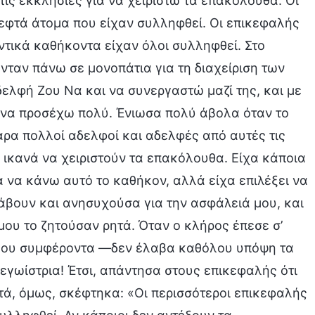
τις εκκλησίες για να χειριστώ τα επακόλουθα. Οι
αεφτά άτομα που είχαν συλληφθεί. Οι επικεφαλής
τικά καθήκοντα είχαν όλοι συλληφθεί. Στο
ταν πάνω σε μονοπάτια για τη διαχείριση των
ελφή Ζου Να και να συνεργαστώ μαζί της, και με
 να προσέχω πολύ. Ένιωσα πολύ άβολα όταν το
άρα πολλοί αδελφοί και αδελφές από αυτές τις
ικανά να χειριστούν τα επακόλουθα. Είχα κάποια
 να κάνω αυτό το καθήκον, αλλά είχα επιλέξει να
βουν και ανησυχούσα για την ασφάλειά μου, και
μου το ζητούσαν ρητά. Όταν ο κλήρος έπεσε σ’
 μου συμφέροντα —δεν έλαβα καθόλου υπόψη τα
γωίστρια! Έτσι, απάντησα στους επικεφαλής ότι
ά, όμως, σκέφτηκα: «Οι περισσότεροι επικεφαλής