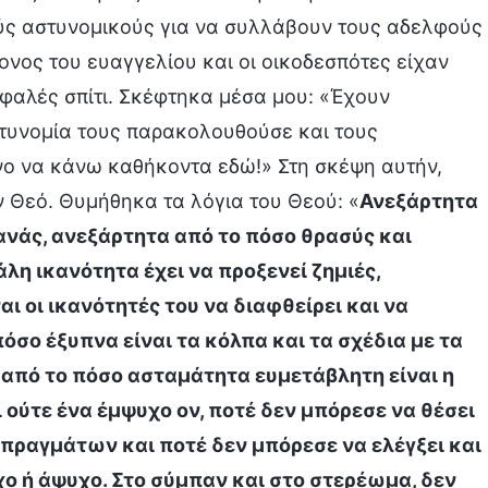
λούς αστυνομικούς για να συλλάβουν τους αδελφούς
κονος του ευαγγελίου και οι οικοδεσπότες είχαν
σφαλές σπίτι. Σκέφτηκα μέσα μου: «Έχουν
στυνομία τους παρακολουθούσε και τους
υνο να κάνω καθήκοντα εδώ!» Στη σκέψη αυτήν,
 Θεό. Θυμήθηκα τα λόγια του Θεού: «
Ανεξάρτητα
τανάς, ανεξάρτητα από το πόσο θρασύς και
λη ικανότητα έχει να προξενεί ζημιές,
ι οι ικανότητές του να διαφθείρει και να
σο έξυπνα είναι τα κόλπα και τα σχέδια με τα
από το πόσο ασταμάτητα ευμετάβλητη είναι η
 ούτε ένα έμψυχο ον, ποτέ δεν μπόρεσε να θέσει
 πραγμάτων και ποτέ δεν μπόρεσε να ελέγξει και
χο ή άψυχο. Στο σύμπαν και στο στερέωμα, δεν