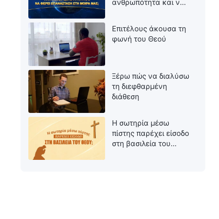
ανθρωπότητα και να
φέρει επανάσταση
στη μοίρα μας;
Επιτέλους άκουσα τη
φωνή του Θεού
Ξέρω πώς να διαλύσω
τη διεφθαρμένη
διάθεση
Η σωτηρία μέσω
πίστης παρέχει είσοδο
στη βασιλεία του
Θεού;