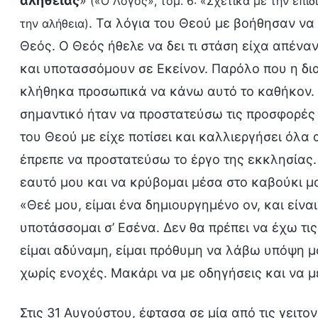
αλήθειας
»
(«Ο Λόγος», τόμ. 6: «Σχετικά με την επιδ
. Τα λόγια του Θεού με βοήθησαν να
την αλήθεια)
Θεός. Ο Θεός ήθελε να δει τι στάση είχα απέναν
και υποτασσόμουν σε Εκείνον. Παρόλο που η δι
κλήθηκα προσωπικά να κάνω αυτό το καθήκον. Έ
σημαντικό ήταν να προστατεύσω τις προσφορές 
του Θεού με είχε ποτίσει και καλλιεργήσει όλα 
έπρεπε να προστατεύσω το έργο της εκκλησίας
εαυτό μου και να κρύβομαι μέσα στο καβούκι μ
«Θεέ μου, είμαι ένα δημιουργημένο ον, και είν
υποτάσσομαι σ’ Εσένα. Δεν θα πρέπει να έχω τις
είμαι αδύναμη, είμαι πρόθυμη να λάβω υπόψη μ
χωρίς ενοχές. Μακάρι να με οδηγήσεις και να μ
Στις 31 Αυγούστου, έφτασα σε μία από τις γειτ