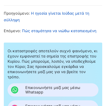
Ζανγκ Μιν, και ότι κάθε φορά που κάτι
αφορούσε την περηφάνια και τη θέση της,
Προηγούμενο:
Η ηγεσία γίνεται Ιούδας μετά τη
σύλληψη
έκανε σκηνή και κανείς δεν μπορούσε να τη
συγκρατήσει. Περιόριζε ακόμα και την
Επόμενο:
Πώς σταμάτησα να νιώθω καταπιεσμένη
επιβλέπουσά της. Αυτές οι συμπεριφορές της,
αναστάτωναν σοβαρά την εκκλησιαστική ζωή
Οι καταστροφές αποτελούν συχνό φαινόμενο, κι
και επηρέαζαν το έργο του ποτίσματος. Αν και η
έχουν εμφανιστεί τα σημεία της επιστροφής του
Ζανγκ Μιν έκανε το καθήκον της όλα αυτά τα
Κυρίου. Πώς μπορούμε, λοιπόν, να υποδεχθούμε
χρόνια που πίστευε στον Θεό, δεν επιδίωκε
τον Κύριο; Σας προσκαλούμε εγκάρδια να
επικοινωνήσετε μαζί μας για να βρείτε τον
καθόλου την αλήθεια, και όταν συναντούσε
τρόπο.
ζητήματα, δεν τα αποδεχόταν ποτέ από τον
Επικοινωνήστε μαζί μας μέσω
Θεό, δεν έκανε αυτοκριτική ούτε έπαιρνε νέα
Whatsapp
μαθήματα, που σήμαινε ότι ήταν μια δύσπιστη.
Στη συνέχεια, η Γουάνγκ Γιου διάβασε ένα
Επικοινωνήστε μαζί μας μέσω