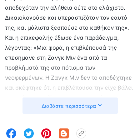
αποδεχόταν την αλήθεια ούτε στο ελάχιστο.
Δικαιολογούσε και υπερασπιζόταν τον εαυτό
της, και μάλιστα ξεσπούσε στο καθήκον της».
Και η επικεφαλής έδωσε ένα παράδειγμα,
λέγοντας: «Μια φορά, η επιβλέπουσά της
επεσήμανε στη Ζανγκ Μιν ένα από τα
προβλήματά της στο πότισμα των
νεοφερμένων. Η Ζανγκ Μιν δεν το αποδέχτηκε
και σκέφτηκε ότι η επιβλέπουσα την είχε βάλει
στο στόχαστρο. Έχασε την ψυχραιμία της και
Διαβάστε περισσότερα
είπε: “Δεν μπορώ να κάνω πια αυτό το καθήκον.
Βρες κάποιον άλλο να το κάνει!” Μετά έφυγε,
ξεσπώντας σε κλάματα». Η επικεφαλής είπε
ότι αυτές ήταν ανέκαθεν οι εκδηλώσεις της