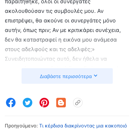
παραιτήθηκε, όλοι οι συνεργάτες
ακολουθούσαν τις συμβουλές μου. Αν
επιστρέψει, θα ακούνε οι συνεργάτες μόνο
αυτήν, όπως πριν; Αν με κριτικάρει συνέχεια,
δεν θα καταστραφεί η εικόνα μου ανάμεσα
στους αδελφούς και τις αδελφές;»
Συνειδητοποιώντας αυτό, δεν ήθελα να
εργαστώ με την αδελφή Τσεν. Σκέφτηκα: «Δεν
Διαβάστε περισσότερα
γίνεται, πρέπει να πω σε όλους για τη διαφθορά
της, αλλιώς θα είναι πραγματικά οδυνηρό αν
εκλεγεί». Έτσι, περιέγραψα όλες τις κακές
συμπεριφορές της, όπως ότι ενδιαφερόταν για
το κύρος και δεν έφερε βάρος στο καθήκον
της. Για να είμαι πιο συγκεκριμένη, έφερα και
Προηγούμενο:
Τι κέρδισα διακρίνοντας μια κακοποιό