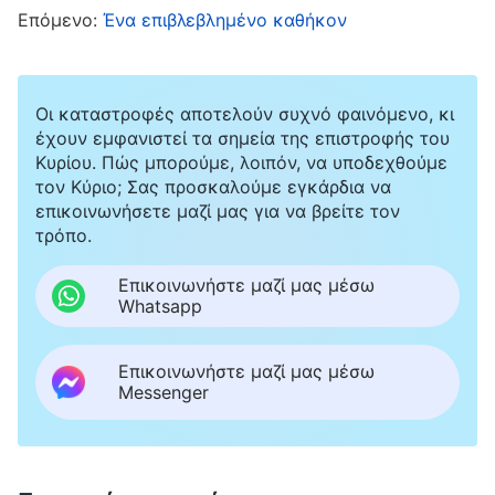
μερικά παραδείγματα για να αποδείξω την
Επόμενο:
Ένα επιβλεβλημένο καθήκον
άποψή μου. Ο επικεφαλής είδε ότι δεν
φερόμουν δίκαια στην Αδελφή Τσεν και
συναναστράφηκε μαζί μου για την αρχή της
Οι καταστροφές αποτελούν συχνό φαινόμενο, κι
έχουν εμφανιστεί τα σημεία της επιστροφής του
δίκαιης μεταχείρισης των άλλων. Μα εγώ δεν
Κυρίου. Πώς μπορούμε, λοιπόν, να υποδεχθούμε
το δεχόμουν. Λίγες ημέρες αργότερα, οι
τον Κύριο; Σας προσκαλούμε εγκάρδια να
επικοινωνήσετε μαζί μας για να βρείτε τον
εκλογές είχαν αρχίσει και η Αδελφή Λι με
τρόπο.
ρώτησε για την κατάσταση της Αδελφής Τσεν.
Επικοινωνήστε μαζί μας μέσω
Σκέφτηκα: «Δεν είναι κοντά με την Αδελφή
Whatsapp
Τσεν και δεν την γνωρίζει καλά· πρέπει να της
πω ότι η Αδελφή Τσεν δεν κάνει για
Επικοινωνήστε μαζί μας μέσω
Messenger
επικεφαλής· έτσι, δεν θα την ψηφίσει». Της
μίλησα για τις κακές συμπεριφορές της
Αδελφής Τσεν, όπως ότι δεν έφερε βάρος στο