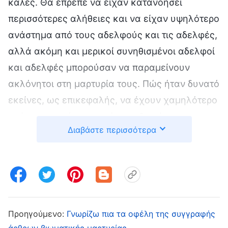
καλές. Θα έπρεπε να είχαν κατανοήσει
περισσότερες αλήθειες και να είχαν υψηλότερο
ανάστημα από τους αδελφούς και τις αδελφές,
αλλά ακόμη και μερικοί συνηθισμένοι αδελφοί
και αδελφές μπορούσαν να παραμείνουν
ακλόνητοι στη μαρτυρία τους. Πώς ήταν δυνατό
εκείνες, ως επικεφαλής, να έχουν χαμηλότερο
ανάστημα ακόμα κι από συνηθισμένους
Διαβάστε περισσότερα
αδελφούς και αδελφές; Πώς ήταν δυνατόν να
προδώσουν τον Θεό έτσι απλά; Άρχισα να
σκέφτομαι εμένα. Στα όσα είχα απαρνηθεί και
δαπανήσει δεν τις ξεπερνούσα. Εκείνες είχαν
παρατήσει τη δουλειά, τους γονείς και τα
παιδιά τους και επιλέξει να κάνουν τα
Προηγούμενο:
Γνωρίζω πια τα οφέλη της συγγραφής
άρθρων βιωματικής μαρτυρίας