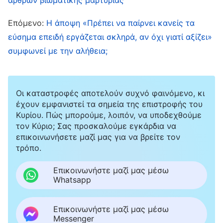
καθήκοντά τους, αλλά εγώ όταν έκανα το
καθήκον μου, εξακολουθούσα να περιορίζομαι
Επόμενο:
Η άποψη «Πρέπει να παίρνει κανείς τα
από συμπάθειες. Δεν μπορούσαν καν να
εύσημα επειδή εργάζεται σκληρά, αν όχι γιατί αξίζει»
μείνουν ακλόνητες. Αν η αστυνομία με έπιανε
συμφωνεί με την αλήθεια;
και είχε σκοπό να με κλείσει φυλακή, θα
μπορούσα να παραμείνω ακλόνητη στη
Οι καταστροφές αποτελούν συχνό φαινόμενο, κι
μαρτυρία μου; Αν πρόδιδα τον Θεό όπως
έχουν εμφανιστεί τα σημεία της επιστροφής του
εκείνες επειδή η σάρκα μου δεν άντεχε τον
Κυρίου. Πώς μπορούμε, λοιπόν, να υποδεχθούμε
τον Κύριο; Σας προσκαλούμε εγκάρδια να
πόνο και φοβόμουν μην πάω φυλακή, δεν θα
επικοινωνήσετε μαζί μας για να βρείτε τον
είχα τότε κακό αποτέλεσμα και προορισμό; Δεν
τρόπο.
θα ήταν μάταια τα χρόνια της πίστης μου στον
Επικοινωνήστε μαζί μας μέσω
Θεό; Δεν μπορούσα να μην ανησυχώ για τον
Whatsapp
εαυτό μου. Δεν καταλάβαινα γιατί η
εκκλησία
είχε υποστεί τόσο μεγάλο διωγμό και γιατί
Επικοινωνήστε μαζί μας μέσω
Messenger