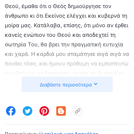
Θεού, έμαθα ότι ο Θεός δημιούργησε τον
άνθρωπο κι ότι Εκείνος ελέγχει και κυβερνά τη
μοίρα μας. Κατάλαβα, επίσης, ότι μόνο αν έρθει
κανείς ενώπιον του Θεού και αποδεχτεί τη
σωτηρία Του, θα βρει την πραγματική ευτυχία
και χαρά. Η καρδιά μου σταμάτησε σιγά σιγά να
πονάει τόσο, και ήμουν πρόθυμη να εμπιστευτώ
τον Θεό για να ξεπεράσω αυτές τις δυσκολίες.
Ανέλπιστα, ο σύζυγός μου πήρε γρήγορα
Διαβάστε περισσότερα
εξιτήριο από το νοσοκομείο και τελικά, η
οικογένειά μας δεν χρειάστηκε να πληρώσει
μεγάλη αποζημίωση. Ένιωσα βαθιά ευγνώμων
στον Θεό. Αργότερα, διάβασα τα λόγια του
Θεού: «
Ο Χριστός των εσχάτων ημερών
Προηγούμενο:
Η επιλογή μιας δασκάλας