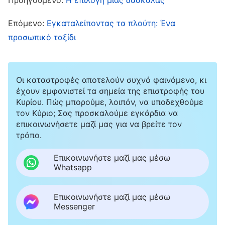
φέρνει τη ζωή και φέρνει τη διαρκή και
Επόμενο:
Εγκαταλείποντας τα πλούτη: Ένα
αέναη οδό για την αλήθεια. Αυτή η αλήθεια
προσωπικό ταξίδι
είναι το μονοπάτι με το οποίο ο άνθρωπος
κερδίζει τη ζωή και είναι το μοναδικό
μονοπάτι για να γνωρίσει τον Θεό και να
Οι καταστροφές αποτελούν συχνό φαινόμενο, κι
λάβει την έγκρισή Του
»
έχουν εμφανιστεί τα σημεία της επιστροφής του
(«Ο Λόγος», τόμ. 1: «Η
Κυρίου. Πώς μπορούμε, λοιπόν, να υποδεχθούμε
εμφάνιση και το έργο του Θεού», Μόνο ο Χριστός
τον Κύριο; Σας προσκαλούμε εγκάρδια να
των εσχάτων ημερών μπορεί να δώσει στον άνθρωπο
επικοινωνήσετε μαζί μας για να βρείτε τον
τρόπο.
. Τις έσχατες ημέρες,
την οδό για την αιώνια ζωή)
ο Θεός εκφράζει την αλήθεια για να καθάρει
Επικοινωνήστε μαζί μας μέσω
Whatsapp
και να σώσει την ανθρωπότητα, να
ελευθερώσει τους ανθρώπους από τη σκοτεινή
Επικοινωνήστε μαζί μας μέσω
δύναμη του Σατανά και να τους δώσει αιώνια
Messenger
ζωή, και να τους φέρει στη βασιλεία Του. Οι