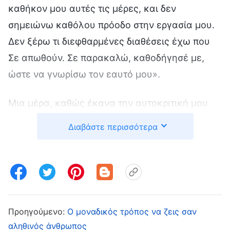
καθήκον μου αυτές τις μέρες, και δεν
σημειώνω καθόλου πρόοδο στην εργασία μου.
Δεν ξέρω τι διεφθαρμένες διαθέσεις έχω που
Σε απωθούν. Σε παρακαλώ, καθοδήγησέ με,
ώστε να γνωρίσω τον εαυτό μου».
Μια μέρα, καθώς έκανα την αυτοκριτική μου
στις λειτουργίες μου, μου ήρθε στο μυαλό η
Διαβάστε περισσότερα
λέξη «πονηρός». Βρήκα αυτό, αναζητώντας
σχετικά λόγια του Θεού: «
Κάποιος μπορεί να
μην ανοιχθεί ποτέ και να μην επικοινωνήσει
αυτά που σκέφτεται προς τους άλλους. Και σε
όλα όσα κάνει, δεν συμβουλεύεται ποτέ
Προηγούμενο:
Ο μοναδικός τρόπος να ζεις σαν
άλλους· αντίθετα, είναι αποκλεισμένος,
αληθινός άνθρωπος