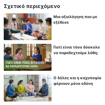
μην πω τίποτα”. Έτσι, ανεξάρτητα από την
Σχετικό περιεχόμενο
οπτική ή τη λογική, ανεξάρτητα από το
Μια αξιολόγηση που με
υποκείμενο κίνητρο, φοβάται ότι όλοι θα τον
εξέθεσε
καταλάβουν. Προσεγγίζει πάντοτε το
καθήκον του και τους ανθρώπους, τα
πράγματα και τα γεγονότα με αυτού του
είδους την οπτική και τη στάση. Τι είδους
Γιατί είναι τόσο δύσκολο
να παραδεχτούμε λάθη;
διάθεση είναι αυτή; Μια διεφθαρμένη,
απατηλή και μοχθηρή διάθεση
»
(«Μόνο εκείνος
που κάνει την αλήθεια πράξη μπορεί να έχει
κανονική ανθρώπινη φύση» στο βιβλίο «Οι συνομιλίες
Ο δόλος και η καχυποψία
φέρνουν μόνο οδύνη
. Διάβασα
του Χριστού των Εσχάτων Ημερών»)
αυτά τα λόγια με βαριά καρδιά. Τα λόγια του
Θεού εξέθεσαν τέλεια την πραγματική μου