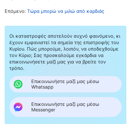
φαινομενικά σε επιφυλακή απέναντι στους
Επόμενο:
Τώρα μπορώ να μιλώ από καρδιάς
άλλους κάθε στιγμή. Περιτυλίγεται όσο πιο
σφιχτά μπορεί. Δεν είναι αυτό ένα πονηρό
άτομο; Για παράδειγμα, έχει μια ιδέα που τη
Οι καταστροφές αποτελούν συχνό φαινόμενο, κι
θεωρεί ιδιοφυή και σκέφτεται: “Θα την
έχουν εμφανιστεί τα σημεία της επιστροφής του
Κυρίου. Πώς μπορούμε, λοιπόν, να υποδεχθούμε
κρατήσω για τον εαυτό μου προς το παρόν. Αν
τον Κύριο; Σας προσκαλούμε εγκάρδια να
τη μοιραστώ, θα μπορούσατε να τη
επικοινωνήσετε μαζί μας για να βρείτε τον
χρησιμοποιήσετε και να μου κλέψετε τη δόξα.
τρόπο.
Θα την αποκρύψω”. Ή, αν υπάρχει κάτι που
Επικοινωνήστε μαζί μας μέσω
δεν κατανοούν πλήρως, θα σκεφτούν το
Whatsapp
εξής: “Δεν θα μιλήσω τώρα. Τι θα γίνει αν
Επικοινωνήστε μαζί μας μέσω
μιλήσω και κάποιος πει κάτι ανώτερο; Δεν θα
Messenger
φανώ ανόητος; Όλοι θα με καταλάβουν, θα
δουν την αδυναμία μου σ’ αυτό. Καλύτερα να