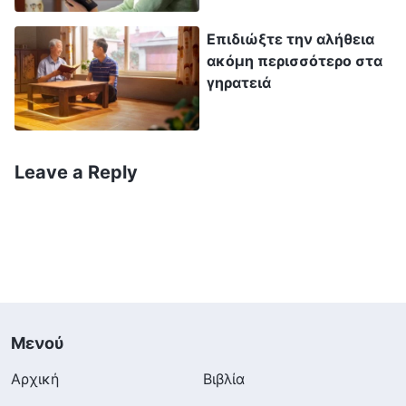
μου φώναζε συχνά στο αυτί: «Δεν πιστεύεις
Επιδιώξτε την αλήθεια
ακόμα στον Θεό; Δεν πρέπει να αποδεχόμαστε
ακόμη περισσότερο στα
καταστάσεις που μας έρχονται από τον Θεό; Το
γηρατειά
αν θα κερδίσουμε τη σωτηρία του Θεού
εξαρτάται από το αν επιδιώκουμε την αλήθεια.
Ο Θεός έχει πει πάρα πολλά λόγια και έχει
Leave a Reply
εκφράσει πολλές αλήθειες, και για κάθε
πρόβλημα, υπάρχει ένα μονοπάτι στα λόγια του
Θεού για να το επιλύσει κανείς. Τα μάτια σου
είναι μια χαρά, οπότε μπορείς να διαβάζεις
περισσότερα από τα λόγια του Θεού. Διάβασε τι
ζητά ο Θεός από τους ηλικιωμένους και ποιες
Μενού
είναι οι προθέσεις Του όταν μας πλήττει μια
Αρχική
Βιβλία
ασθένεια. Μόνο αν εξοπλιστούμε με