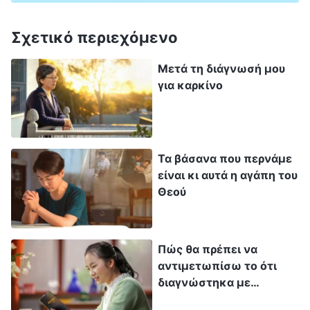
μου. Πώς θα επιδιώξω έτσι την αλήθεια; Δεν
έχω καμία ελπίδα να σωθώ και δεν πρόκειται
Σχετικό περιεχόμενο
να δω ποτέ την ομορφιά της βασιλείας. Όλα
Μετά τη διάγνωσή μου
τελείωσαν. Φαίνεται ότι ο Θεός δεν με θέλει
για καρκίνο
πια. Εν πάση περιπτώσει, είμαι σχεδόν
ενενήντα και δεν ξέρω πόσες μέρες μου έχουν
απομείνει. Θα ζω απλώς μέρα με τη μέρα και
Τα βάσανα που περνάμε
κάπως θα τα βολέψω». Ζούσα μες στα
είναι κι αυτά η αγάπη του
παράπονα και την παρανόηση για τον Θεό,
Θεού
αισθανόμουν πραγματικά αρνητική και
ανήσυχη. Άρχισα να δαπανώ χρόνο στο κινητό
Πώς θα πρέπει να
μου για να περάσει η ώρα και δεν ήθελα πια να
αντιμετωπίσω το ότι
προσεύχομαι ή να διαβάζω τα λόγια του Θεού.
διαγνώστηκα με
Η κόρη μου είδε την κακή μου κατάσταση και
Ηπατίτιδα Β;