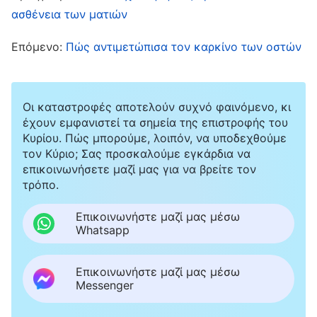
Μερικοί ηλικιωμένοι στον κόσμο των απίστων
ασθένεια των ματιών
ζουν πάνω από εκατό χρόνια, και έχουν καλή
Επόμενο:
Πώς αντιμετώπισα τον καρκίνο των οστών
ακοή και όραση. Εγώ ακολουθώ τον Θεό εδώ
και δεκαοκτώ χρόνια· όλα αυτά τα χρόνια,
δαπανώ με προθυμία τον εαυτό μου και κάνω
Οι καταστροφές αποτελούν συχνό φαινόμενο, κι
με όρεξη τα καθήκοντά μου. Ό,τι καθήκοντα κι
έχουν εμφανιστεί τα σημεία της επιστροφής του
Κυρίου. Πώς μπορούμε, λοιπόν, να υποδεχθούμε
αν μου ανέθεσε η εκκλησία, τα εκτέλεσα με
τον Κύριο; Σας προσκαλούμε εγκάρδια να
σοβαρότητα και υπευθυνότητα. Δεν άφησα
επικοινωνήσετε μαζί μας για να βρείτε τον
τρόπο.
ποτέ την ηλικία μου να μπει εμπόδιο στα
καθήκοντά μου. Έτσι, ο Θεός έπρεπε να με
Επικοινωνήστε μαζί μας μέσω
Whatsapp
ευλογήσει και να με προστατέψει, και να μην
αφήσει να κουφαθώ. Πώς είναι δυνατόν να
Επικοινωνήστε μαζί μας μέσω
κουφάθηκα; Τώρα δεν μπορώ ούτε να ακούσω
Messenger
τη φωνή του Θεού ούτε να κάνω τα καθήκοντά