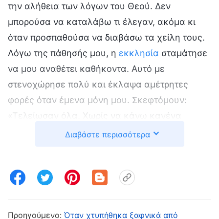
την αλήθεια των λόγων του Θεού. Δεν
μπορούσα να καταλάβω τι έλεγαν, ακόμα κι
όταν προσπαθούσα να διαβάσω τα χείλη τους.
Λόγω της πάθησής μου, η
εκκλησία
σταμάτησε
να μου αναθέτει καθήκοντα. Αυτό με
στενοχώρησε πολύ και έκλαψα αμέτρητες
φορές όταν έμενα μόνη μου. Σκεφτόμουν:
«Τελείωσαν όλα. Χωρίς να κάνω κανένα
καθήκον, θα έχω ελπίδες για ευλογίες ή για
Διαβάστε περισσότερα
έναν καλό προορισμό; Μήπως είναι όλα πια μια
ψευδαίσθηση; Με εγκατέλειψε ο Θεός; Τώρα
που είμαι κουφή, δεν είμαι απλώς ένα
διακοσμητικό στοιχείο; Ένας άχρηστος
άνθρωπος; Τι καθήκον μπορώ να κάνω τώρα;
Προηγούμενο:
Όταν χτυπήθηκα ξαφνικά από