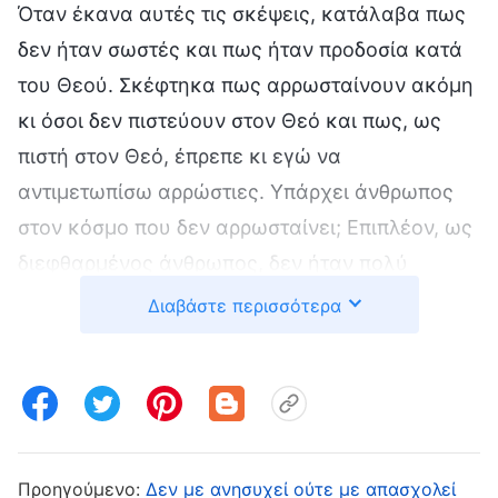
Όταν έκανα αυτές τις σκέψεις, κατάλαβα πως
δεν ήταν σωστές και πως ήταν προδοσία κατά
του Θεού. Σκέφτηκα πως αρρωσταίνουν ακόμη
κι όσοι δεν πιστεύουν στον Θεό και πως, ως
πιστή στον Θεό, έπρεπε κι εγώ να
αντιμετωπίσω αρρώστιες. Υπάρχει άνθρωπος
στον κόσμο που δεν αρρωσταίνει; Επιπλέον, ως
διεφθαρμένος άνθρωπος, δεν ήταν πολύ
φυσιολογικό να αρρωστήσω; Εφόσον
Διαβάστε περισσότερα
αρρώστησα, έπρεπε να υποταχθώ στις
ενορχηστρώσεις και τις διευθετήσεις του Θεού.
Όμως, η σκέψη του θανάτου με έκανε
δυστυχισμένη. «Αχ, Θεέ μου, δεν θέλω να
πεθάνω. Απαρνήθηκα οικογένεια και καριέρα,
Προηγούμενο:
Δεν με ανησυχεί ούτε με απασχολεί