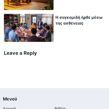
παρακαλώ, διαφώτισε και καθοδήγησέ με».
Έπειτα, οι αδελφοί και οι αδελφές μού έστειλαν
Η συγκομιδή ήρθε μέσω
της ασθένειας
ένα χωρίο των λόγων του Θεού: «
Ποιο
μονοπάτι θα πρέπει να ακολουθήσουν οι
άνθρωποι όταν τους χτυπήσει την πόρτα
κάποια ασθένεια; Πώς θα πρέπει να
Leave a Reply
επιλέξουν; Δεν θα πρέπει να βυθιστούν στην
αγωνία, το άγχος και την ανησυχία και να
σκέφτονται τις μελλοντικές προοπτικές και
το μονοπάτι τους. Αυτό που θα πρέπει να
κάνουν είναι το εξής: Όσο περισσότερο
περνάνε τέτοιες περιόδους, βρίσκονται σε
Μενού
τέτοιες ειδικές καταστάσεις και περιστάσεις
Αρχική
Βιβλία