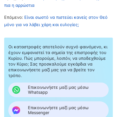
και κάνω τόσα χρόνια το καθήκον μου. Παρ’
πια η αρρώστια
όλα αυτά, έχω καρκίνο. Αυτό σημαίνει πως με
Επόμενο:
Είναι σωστό να πιστεύει κανείς στον Θεό
εγκαταλείπεις και με αποκλείεις;» Μες στην
μόνο για να λάβει χάρη και ευλογίες;
αγωνία και την ανησυχία, δάκρυα πλημμύρισαν
το πρόσωπό μου. Είπα μέσα μου στον Θεό:
«Θεέ μου, τι να κάνω;» Εκείνη τη στιγμή,
Οι καταστροφές αποτελούν συχνό φαινόμενο, κι
έχουν εμφανιστεί τα σημεία της επιστροφής του
θυμήθηκα αυτά τα λόγια του Θεού: «
Πώς θα
Κυρίου. Πώς μπορούμε, λοιπόν, να υποδεχθούμε
πρέπει να βιώσεις την ασθένεια όταν
τον Κύριο; Σας προσκαλούμε εγκάρδια να
επικοινωνήσετε μαζί μας για να βρείτε τον
εμφανιστεί; Θα πρέπει να προσέλθεις
τρόπο.
ενώπιον του Θεού και να προσευχηθείς, να
αναζητήσεις και να ψάξεις να βρεις την
Επικοινωνήστε μαζί μας μέσω
Whatsapp
πρόθεσή Του […] Κανονικά, όταν
αντιμετωπίζεις μια σοβαρή ασθένεια ή μια
Επικοινωνήστε μαζί μας μέσω
περίεργη αρρώστια που σε βασανίζει πολύ,
Messenger