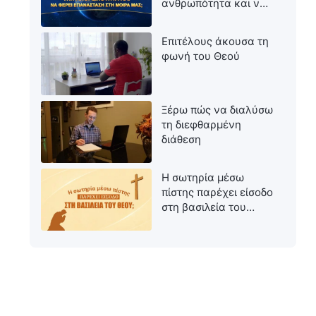
ανθρωπότητα και να
φέρει επανάσταση
στη μοίρα μας;
Επιτέλους άκουσα τη
φωνή του Θεού
Ξέρω πώς να διαλύσω
τη διεφθαρμένη
διάθεση
Η σωτηρία μέσω
πίστης παρέχει είσοδο
στη βασιλεία του
Θεού;