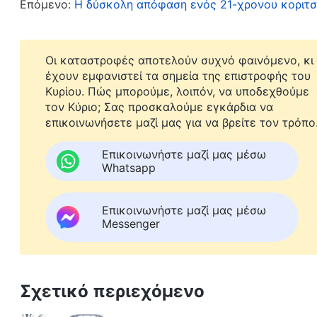
καλλιεργούσα!» Είπα: «Πιστεύουμε στον Κύριο 
Επόμενο:
Η δύσκολη απόφαση ενός 21-χρονου κοριτσ
Κύριος επέστρεψε κι εξέφρασε τόσες αλήθειες. 
να ακούσουν;» Οι συνεργάτες είπαν όλοι: «Ναι, 
Οι καταστροφές αποτελούν συχνό φαινόμενο, κι
Παντοδύναμος Θεός είναι ο Κύριος Ιησούς που 
έχουν εμφανιστεί τα σημεία της επιστροφής του
Κυρίου. Πώς μπορούμε, λοιπόν, να υποδεχθούμε
το δάχτυλο: «Αν θέλετε να ακούσετε κήρυγμα, θ
τον Κύριο; Σας προσκαλούμε εγκάρδια να
ραχοκοκαλιά της εκκλησίας. Σας στήριζα και σα
επικοινωνήσετε μαζί μας για να βρείτε τον τρόπο
ακούσετε αυτό το κήρυγμα; Η
Βίβλος
λέει ότι ψ
Επικοινωνήστε μαζί μας μέσω
να παραπλανήσουν τους ανθρώπους. Δεν το ξέρ
Whatsapp
τότε όλη την εκκλησία σε λάθος μονοπάτι; Πώς 
αυτοί οι δύο ότι ήρθε ο Κύριος, ήρθε κιόλας; Πο
Επικοινωνήστε μαζί μας μέσω
Messenger
Τρεις από τους παρόντες συνεργάτες επηρεάστη
συνεχίσουν να ακούν. Ήξερα ότι η πάστορας Λιο
υπήρχαν ψευδόχριστοι τις έσχατες ημέρες που
Σχετικό περιεχόμενο
Κύριος Ιησούς είπε επίσης ότι οι ψευδόχριστο