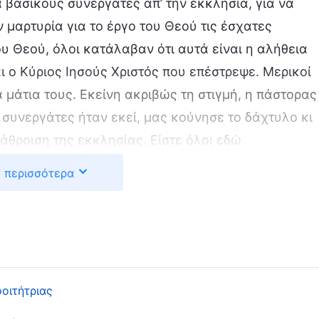
ά βασικούς συνεργάτες απ’ την εκκλησία, για να
 μαρτυρία για το έργο του Θεού τις έσχατες
υ Θεού, όλοι κατάλαβαν ότι αυτά είναι η αλήθεια
 ο Κύριος Ιησούς Χριστός που επέστρεψε. Μερικοί
μάτια τους. Εκείνη ακριβώς τη στιγμή, η πάστορας
ί συνεργάτες ήταν εκεί, μας κούνησε το δάχτυλο κι
νάθροιση της εκκλησίας. Είστε όλοι εδώ
Θεό. Αγανάκτησα κι είπα: «Αφού δεν ξέρεις, μη
 περισσότερα
τά του Αγίου Πνεύματος δεν συγχωρείται ούτε σε
μην προσβάλεις τον Θεό;» Ακούγοντάς με να το
 είπε, κουνώντας το δάχτυλο: «Σου είπα να μην
ες. Έφερες κι όλους αυτούς τους συνεργάτες να
τούσα τα πάντα μαζί σου. Και τώρα, εσύ με
οιτήτριας
κλησία μας να κηρύξουν. Τσάμπα σε