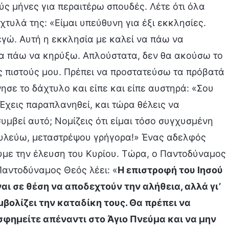
ύς μήνες για περαιτέρω σπουδές. Λέτε ότι όλα
χτυλά της: «Είμαι υπεύθυνη για έξι εκκλησίες.
εγώ. Αυτή η εκκλησία με καλεί να πάω να
να πάω να κηρύξω. Απλούστατα, δεν θα ακούσω το
υς πιστούς μου. Πρέπει να προστατεύσω τα πρόβατά
ησε το δάχτυλο και είπε και είπε αυστηρά: «Σου
Έχεις παραπλανηθεί, και τώρα θέλεις να
υμβεί αυτό; Νομίζεις ότι είμαι τόσο συγχυσμένη
βουλεύω, μεταστρέψου γρήγορα!» Ένας αδελφός
ουμε την έλευση του Κυρίου. Τώρα, ο Παντοδύναμος
Παντοδύναμος Θεός λέει: «
Η επιστροφή του Ιησού
αι σε θέση να αποδεχτούν την αλήθεια, αλλά γι’
βολίζει την καταδίκη τους. Θα πρέπει να
ασφημείτε απέναντι στο Άγιο Πνεύμα και να μην