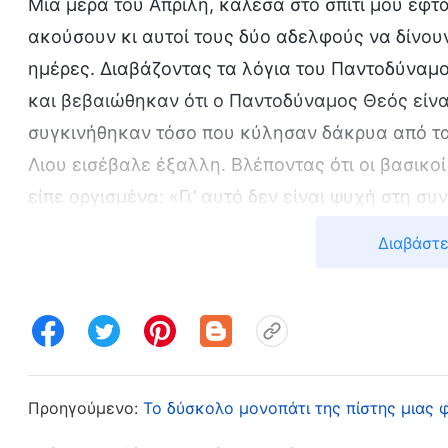
Μια μέρα του Απρίλη, κάλεσα στο σπίτι μου εφτ
ακούσουν κι αυτοί τους δύο αδελφούς να δίνουν
ημέρες. Διαβάζοντας τα λόγια του Παντοδύναμο
και βεβαιώθηκαν ότι ο Παντοδύναμος Θεός είναι
συγκινήθηκαν τόσο που κύλησαν δάκρυα από τα 
Λιου εισέβαλε έξαλλη. Βλέποντας ότι οι βασικο
είπε οργισμένα: «Γι’ αυτό δεν είναι ψυχή στη συ
μαζεμένοι!» Και μετά, άρχισε να βλασφημεί τον 
Διαβάστε
μιλάς στην τύχη. Η αμαρτία της βλασφημίας κα
τούτη τη ζωή ούτε στη μέλλουσα! Δεν φοβάσαι 
λέω αυτό, εξαγριώθηκε ακόμα περισσότερο. Μου
ακούς το κήρυγμά τους, αλλά εσύ δεν με άκουσ
τους ακούσουν! Τόσα χρόνια σε καλλιεργώ. Συζη
Προηγούμενο:
Το δύσκολο μονοπάτι της πίστης μιας φ
πρόδωσες, και μάλιστα έφερες ξένους στην εκ