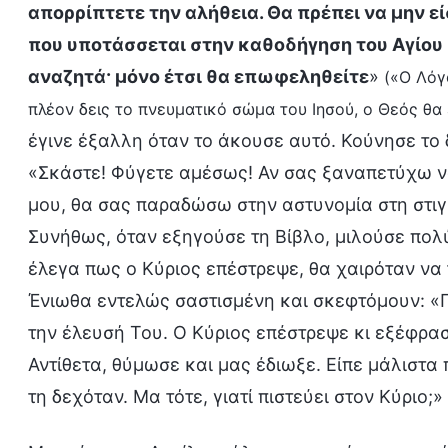
απορρίπτετε την αλήθεια. Θα πρέπει να μην ε
που υποτάσσεται στην καθοδήγηση του Αγίου Π
αναζητά· μόνο έτσι θα επωφεληθείτε
»
(«Ο Λόγ
πλέον δεις το πνευματικό σώμα του Ιησού, ο Θεός θα 
έγινε έξαλλη όταν το άκουσε αυτό. Κούνησε το 
«Σκάστε! Φύγετε αμέσως! Αν σας ξαναπετύχω να
μου, θα σας παραδώσω στην αστυνομία στη στιγ
Συνήθως, όταν εξηγούσε τη Βίβλο, μιλούσε πολύ
έλεγα πως ο Κύριος επέστρεψε, θα χαιρόταν να τ
Ένιωθα εντελώς σαστισμένη και σκεφτόμουν: «Π
την έλευσή Του. Ο Κύριος επέστρεψε κι εξέφρασ
Αντίθετα, θύμωσε και μας έδιωξε. Είπε μάλιστα 
τη δεχόταν. Μα τότε, γιατί πιστεύει στον Κύριο;»