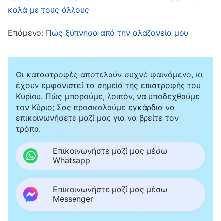
Πρότεινε να τη βάλουμε να κάνει κάποιο
καλά με τους άλλους
πότισμα, καθώς συνέχιζε την αυτοκριτική της,
Επόμενο:
Πώς ξύπνησα από την αλαζονεία μου
ώστε να μην καθυστερήσει το έργο μας. Τη
στιγμή που τον άκουσα να προτείνει την Τζιαγί,
σκέφτηκα: «Πώς θα μπορούσε να λειτουργήσει
Οι καταστροφές αποτελούν συχνό φαινόμενο, κι
αυτό; Δεν την ξέρεις πραγματικά, δεν είναι
έχουν εμφανιστεί τα σημεία της επιστροφής του
Κυρίου. Πώς μπορούμε, λοιπόν, να υποδεχθούμε
κάποια που επιδιώκει την αλήθεια. Απλώς την
τον Κύριο; Σας προσκαλούμε εγκάρδια να
άκουσες να λέει ότι έχει κάποια κατανόηση και
επικοινωνήσετε μαζί μας για να βρείτε τον
τρόπο.
νομίζεις ότι έχει μετανοήσει. Δεν είσαι ικανός
να αξιολογείς ανθρώπους και καταστάσεις και
Επικοινωνήστε μαζί μας μέσω
Whatsapp
δεν έχεις την παραμικρή διάκριση». Του είπα
αποφασιστικά: «Γνωρίζω την Τζιαγί. Έχει
Επικοινωνήστε μαζί μας μέσω
αλαζονική διάθεση και τείνει να επιπλήττει
Messenger
τους ανθρώπους και να τους περιφρονεί. Είναι,