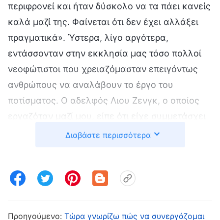
περιφρονεί και ήταν δύσκολο να τα πάει κανείς
καλά μαζί της. Φαίνεται ότι δεν έχει αλλάξει
πραγματικά». Ύστερα, λίγο αργότερα,
εντάσσονταν στην εκκλησία μας τόσο πολλοί
νεοφώτιστοι που χρειαζόμασταν επειγόντως
ανθρώπους να αναλάβουν το έργο του
ποτίσματος. Ο αδελφός Λιου Ζενγκ, ο οποίος
εργαζόταν μαζί μου, είπε ότι είχε συμμετάσχει
σε μια συνάθροιση με την Τζιαγί και διαπίστωσε
Διαβάστε περισσότερα
ότι είχε αποκτήσει κάποια πραγματική
αυτογνωσία και ότι είχε μετανοήσει κάπως από
τότε που απαλλάχθηκε από τα καθήκοντά της,
καθώς και ότι είχε ποτίσει νέα μέλη στο
παρελθόν και ήταν αρκετά αποτελεσματική.
Προηγούμενο:
Τώρα γνωρίζω πώς να συνεργάζομαι