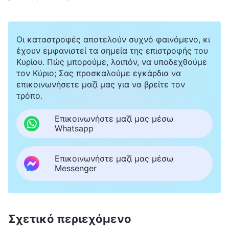
καθήκον μου». Μετά, μακρηγορούσα για το
πώς βασίστηκα στον Θεό για να επιλύσω τις
Οι καταστροφές αποτελούν συχνό φαινόμενο, κι
δυσκολίες που είχα αντιμετωπίσει στο καθήκον
έχουν εμφανιστεί τα σημεία της επιστροφής του
μου. Ωστόσο, δεν ανέφερα τις δικές μου
Κυρίου. Πώς μπορούμε, λοιπόν, να υποδεχθούμε
τον Κύριο; Σας προσκαλούμε εγκάρδια να
καταστάσεις αρνητικότητας, την απώλεια της
επικοινωνήσετε μαζί μας για να βρείτε τον
πίστης ή την επιθυμία να τα παρατήσω στην
τρόπο.
πορεία. Μετά τη συζήτηση, συνειδητοποίησα
Επικοινωνήστε μαζί μας μέσω
κάποια πράγματα μέσα μου. Με αυτόν τον
Whatsapp
τρόπο, δεν εκθείαζα τον εαυτό μου; Δεν έκανα
Επικοινωνήστε μαζί μας μέσω
επίδειξη; Αλλά μετά το ξανασκέφτηκα:
Messenger
«Μίλησα επίσης για το πώς βασίστηκα στον
Θεό για να λύσω τα προβλήματα και τις
δυσκολίες. Δεν είναι επίδειξη αυτό». Ειδικά
Σχετικό περιεχόμενο
όταν είδα τις εκφράσεις φθόνου και