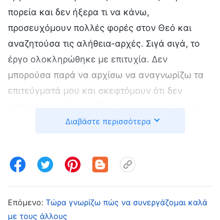
πορεία και δεν ήξερα τι να κάνω,
προσευχόμουν πολλές φορές στον Θεό και
αναζητούσα τις αλήθεια-αρχές. Σιγά σιγά, το
έργο ολοκληρώθηκε με επιτυχία. Δεν
μπορούσα παρά να αρχίσω να αναγνωρίζω τα
επιτεύγματά μου και σκεφτόμουν ότι δεν
υπήρχε καμία δυσκολία που να μην μπορώ να
Διαβάστε περισσότερα
αντιμετωπίσω. Αργότερα, όταν οι αδελφοί και
οι αδελφές αντιμετώπισαν δυσκολίες στα
καθήκοντά τους και έχασαν την πίστη τους,
καμάρωνα μπροστά στους αδελφούς και τις
αδελφές μου, λέγοντας: «Οι δυσκολίες σας δεν
είναι τίποτα. Είναι πολύ μικρότερες από τις
Επόμενο:
Τώρα γνωρίζω πώς να συνεργάζομαι καλά
δυσκολίες που είχα εγώ όταν έκανα το
με τους άλλους