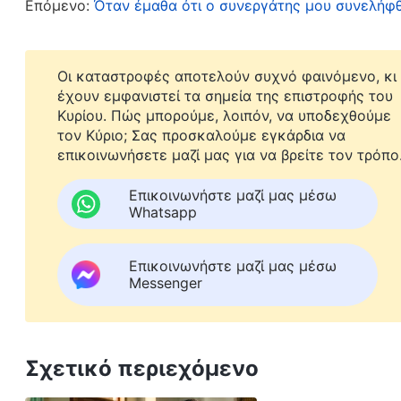
Επόμενο:
Όταν έμαθα ότι ο συνεργάτης μου συνελήφ
τους να πέφτει, τους επέπληττε χωρίς να διακρί
αδελφές φοβόντουσαν κάθε φορά που ήθελε να
Οι καταστροφές αποτελούν συχνό φαινόμενο, κι
παράπονα για εκείνη. Όταν οι αδελφοί και οι αδ
έχουν εμφανιστεί τα σημεία της επιστροφής του
δεχόταν, αλλά, αντίθετα, τους έκανε αυστηρές 
Κυρίου. Πώς μπορούμε, λοιπόν, να υποδεχθούμε
τον Κύριο; Σας προσκαλούμε εγκάρδια να
εκείνη και ανέφεραν ένας ένας τη συμπεριφορά 
επικοινωνήσετε μαζί μας για να βρείτε τον τρόπο
καρπούς, οπότε η εκκλησία την απάλλαξε σύμφ
για την απόδοσή της. Δεν περίμενα να είναι τό
Επικοινωνήστε μαζί μας μέσω
Whatsapp
αυθαίρετα, να τους περιορίζει και να επηρεάζει
απαλλαγή της ήταν η δικαιοσύνη του Θεού. Άλλο
Επικοινωνήστε μαζί μας μέσω
προστατευθεί το έργο της εκκλησίας και τα συ
Messenger
αυτοκριτική. Είχα μήπως το ίδιο πρόβλημα με τη
Θυμήθηκα μια εμπειρία πριν από δύο χρόνια. Ε
Σχετικό περιεχόμενο
επικεφαλής. Όταν οι αδελφοί και οι αδελφές ε
ερχόντουσαν σ’ εμένα για συναναστροφή, κι εγώ