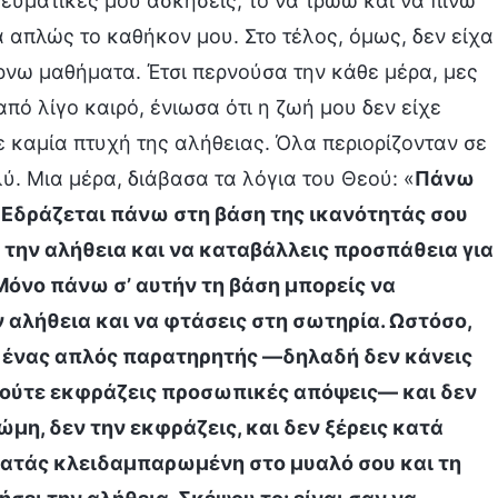
νευματικές μου ασκήσεις, το να τρώω και να πίνω
 απλώς το καθήκον μου. Στο τέλος, όμως, δεν είχα
ρνω μαθήματα. Έτσι περνούσα την κάθε μέρα, μες
πό λίγο καιρό, ένιωσα ότι η ζωή μου δεν είχε
ε καμία πτυχή της αλήθειας. Όλα περιορίζονταν σε
ύ. Μια μέρα, διάβασα τα λόγια του Θεού: «
Πάνω
; Εδράζεται πάνω στη βάση της ικανότητάς σου
ι την αλήθεια και να καταβάλλεις προσπάθεια για
Μόνο πάνω σ’ αυτήν τη βάση μπορείς να
ν αλήθεια και να φτάσεις στη σωτηρία. Ωστόσο,
ς ένας απλός παρατηρητής —δηλαδή δεν κάνεις
 ούτε εκφράζεις προσωπικές απόψεις— και δεν
νώμη, δεν την εκφράζεις, και δεν ξέρεις κατά
ρατάς κλειδαμπαρωμένη στο μυαλό σου και τη