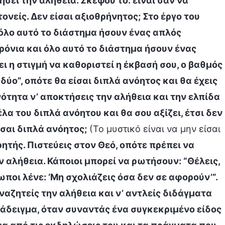
ήσει την αλήθεια. Σκέψου το: είναι σαν να
νείς. Δεν είσαι αξιοθρήνητος; Στο έργο του
 όλο αυτό το διάστημα ήσουν ένας απλός
ρόνια και όλο αυτό το διάστημα ήσουν ένας
ει η στιγμή να καθοριστεί η έκβασή σου, ο βαθμός
δύο”, οπότε θα είσαι διπλά ανόητος και θα έχεις
ότητα ν’ αποκτήσεις την αλήθεια και την ελπίδα
λα του διπλά ανόητου και θα σου αξίζει, έτσι δεν
ίσαι διπλά ανόητος;
(Το μυστικό είναι να μην είσαι
ητής. Πιστεύεις στον Θεό, οπότε πρέπει να
ν αλήθεια. Κάποιοι μπορεί να ρωτήσουν: “Θέλεις,
ποι λένε: ‘Μη σχολιάζεις όσα δεν σε αφορούν’”.
ναζητείς την αλήθεια και ν’ αντλείς διδάγματα
ράδειγμα, όταν συναντάς ένα συγκεκριμένο είδος