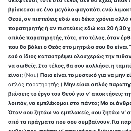
σκέφτεσαι, τότε στο τέλος δεν θα έχεις αποκτ
βρίσκεσαι σε ένα μεγάλο φαγοπότι ενώ λιμοκτο
Θεού, αν πιστεύεις εδώ και δέκα χρόνια αλλά
παρατηρητής ή αν πιστεύεις εδώ και 20 ή 30 χ
απλός παρατηρητής, τότε, στο τέλος, όταν έρθ
που θα βάλει ο Θεός στο μητρώο σου θα είναι “
εσύ ο ίδιος καταστρέψει ολοσχερώς την πιθαν
να σωθείς. Στο τέλος, θα σου κολλήσει η ταμπέ
είναι;
(Ναι.)
Ποιο είναι το μυστικό για να μην ε
απλός παρατηρητής.)
Μην είσαι απλός παρατηρ
βιώσεις το έργο του Θεού για ν’ αποκτήσεις τη
λοιπόν, να εμπλέκομαι στα πάντα; Μα οι άνθρω
Όταν σου ζητάω να εμπλακείς, σου ζητάω ν’ α
από τα πράγματα που σου συμβαίνουν. Για πα