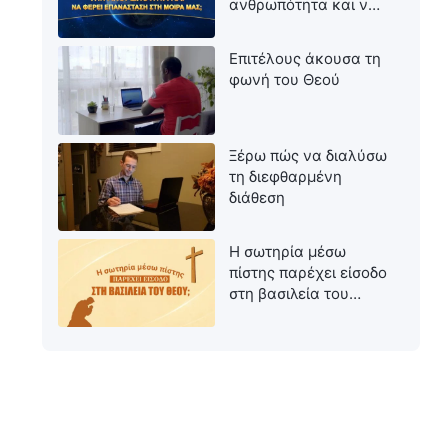
ανθρωπότητα και να
φέρει επανάσταση
στη μοίρα μας;
Επιτέλους άκουσα τη
φωνή του Θεού
Ξέρω πώς να διαλύσω
τη διεφθαρμένη
διάθεση
Η σωτηρία μέσω
πίστης παρέχει είσοδο
στη βασιλεία του
Θεού;