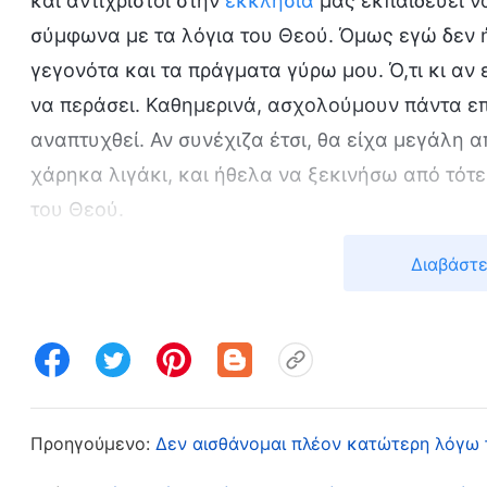
και αντίχριστοι στην
εκκλησία
μάς εκπαιδεύει ν
σύμφωνα με τα λόγια του Θεού. Όμως εγώ δεν 
γεγονότα και τα πράγματα γύρω μου. Ό,τι κι αν
να περάσει. Καθημερινά, ασχολούμουν πάντα επ
αναπτυχθεί. Αν συνέχιζα έτσι, θα είχα μεγάλη 
χάρηκα λιγάκι, και ήθελα να ξεκινήσω από τότ
του Θεού.
Διαβάστε
Αναπάντεχα, την ίδια μέρα, είδα ότι η Αδελφή Γ
Σκέφτηκα: «Μήπως την απάλλαξαν από τα καθή
Θεού, συνειδητοποίησα ότι ο Θεός ήθελε να έχ
καθημερινότητα, να συμμετέχουμε, να αναζητο
αυτά, κι όχι να είμαστε απλώς θεατές. Έτσι, ρώ
απαλλαγεί. Έμαθα ότι ήταν αλαζονική και της ά
Προηγούμενο:
Δεν αισθάνομαι πλέον κατώτερη λόγω τ
ανέλαβε τον ρόλο της επόπτριας, κάθε φορά π