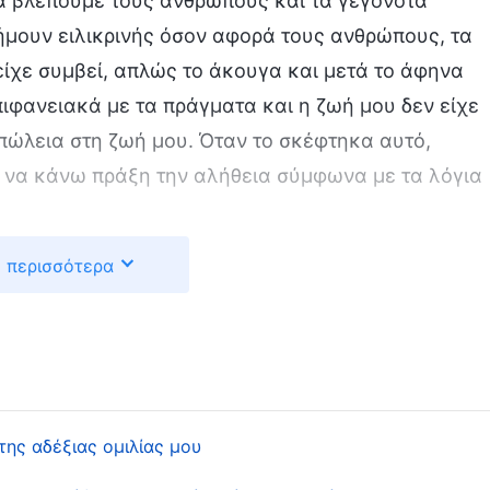
α βλέπουμε τους ανθρώπους και τα γεγονότα
ήμουν ειλικρινής όσον αφορά τους ανθρώπους, τα
 είχε συμβεί, απλώς το άκουγα και μετά το άφηνα
ιφανειακά με τα πράγματα και η ζωή μου δεν είχε
απώλεια στη ζωή μου. Όταν το σκέφτηκα αυτό,
ε να κάνω πράξη την αλήθεια σύμφωνα με τα λόγια
 περισσότερα
ουίνι έφυγε ξαφνικά από όλες τις ομάδες εργασίας.
κοντά της;» Όταν σκέφτηκα τη συναναστροφή του
ουμε περιέργεια για όσα συμβαίνουν γύρω μας στην
ύμε την αλήθεια και να παίρνουμε μαθήματα από
τησα μερικούς αδελφούς και αδελφές γιατί είχε
ρεσε να επιπλήττει τους άλλους. Από τότε που
ης αδέξιας ομιλίας μου
ου έβλεπε την απόδοση των άλλων στα καθήκοντά