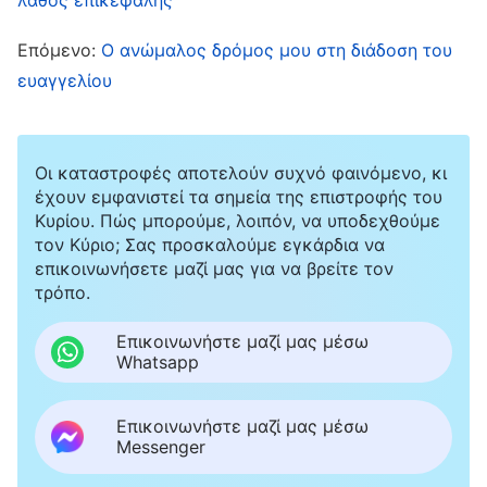
όχι. Τι θα πρέπει, λοιπόν, να κάνεις όταν
διαισθάνεσαι ότι αυτό είναι λάθος; Αν μέσα
Επόμενο:
Ο ανώμαλος δρόμος μου στη διάδοση του
σου αντιδράσεις και σκεφτείς: “Κάθε φορά
ευαγγελίου
που κατανέμονται δουλειές, αναλαμβάνω τις
πιο δύσκολες, βρόμικες και κουραστικές. Οι
Οι καταστροφές αποτελούν συχνό φαινόμενο, κι
άλλοι άνθρωποι παίρνουν πάντα τις ωραίες,
έχουν εμφανιστεί τα σημεία της επιστροφής του
εύκολες δουλειές που θα τους επιτρέψουν να
Κυρίου. Πώς μπορούμε, λοιπόν, να υποδεχθούμε
τον Κύριο; Σας προσκαλούμε εγκάρδια να
φανούν. Με περνάνε για κορόιδο; Αυτό δεν
επικοινωνήσετε μαζί μας για να βρείτε τον
είναι δίκαιο!” Είναι λάθος να σκέφτεσαι έτσι.
τρόπο.
Ανεξάρτητα από το αν υπάρχει ή όχι κάποια
Επικοινωνήστε μαζί μας μέσω
απόκλιση ή παραλογισμός κατά τον
Whatsapp
καταμερισμό των καθηκόντων, τι βλέπει ο
Θεός; Παρατηρεί τις καρδιές των ανθρώπων
Επικοινωνήστε μαζί μας μέσω
Messenger
και εξετάζει αν υπάρχει υπακοή στην καρδιά