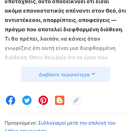
υποταχθείς, αυτό αποδεικνύει ότι είσαι
ακόμα επαναστατικός απέναντι στον Θεό, ότι
αντιστέκεσαι, απορρίπτεις, αποφεύγεις —
πράγμα που αποτελεί διεφθαρμένη διάθεση.
Τι θα πρέπει, λοιπόν, να κάνεις όταν
γνωρίζεις ότι αυτή είναι μια διεφθαρμένη
διάθεση; Όταν θεωρείς ότι το έργο που
ανατέθηκε σε κάποιον άλλον θα είναι πολύ
Διαβάστε περισσότερα
εύκολο να ολοκληρωθεί, ενώ αυτό που
ανατέθηκε σ’ εσένα θα σε κρατήσει
απασχολημένο για πολύ καιρό και θα
απαιτήσει να ξοδέψεις πολύ χρόνο για να
κάνεις έρευνα, αυτό σε δυσαρεστεί. Είναι
σωστό να νιώθεις δυσαρεστημένος; Σίγουρα
Προηγούμενο:
Συλλογισμοί μετά την επιλογή του
λάθος επικεφαλής