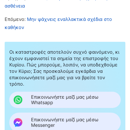
εκκλησία, ήμουν πολύ λυπημένη, επειδή
ασθένεια
σκεφτόμουν: «Το επίπεδό μου είναι τόσο
Επόμενο:
Μην ψάχνεις εναλλακτικά σχέδια στο
χαμηλό που δεν μπορώ να κάνω τίποτα καλά.
καθήκον
Δεν γίνεται με τίποτα να σωθώ! Μπορεί να
αποκλειστώ ανά πάσα στιγμή». Ζούσα σε μια
κατάσταση που όριζα τον εαυτό μου, κάνοντας
Οι καταστροφές αποτελούν συχνό φαινόμενο, κι
έχουν εμφανιστεί τα σημεία της επιστροφής του
τα καθήκοντά μου τυπικά κάθε μέρα. Όταν είδα
Κυρίου. Πώς μπορούμε, λοιπόν, να υποδεχθούμε
τις αδελφές με τις οποίες συνεργαζόμουν να
τον Κύριο; Σας προσκαλούμε εγκάρδια να
επικοινωνήσετε μαζί μας για να βρείτε τον
συναντούν δυσκολίες στο έργο τους, δεν ήθελα
τρόπο.
να βοηθήσω επειδή σκεφτόμουν: «Ποια
προβλήματα μπορώ να διακρίνω με το χαμηλό
Επικοινωνήστε μαζί μας μέσω
Whatsapp
μου επίπεδο; Αν πω κάτι λάθος, αυτό δεν θα
αποδείξει απλώς περισσότερο ότι έχω χαμηλό
Επικοινωνήστε μαζί μας μέσω
επίπεδο;» Έφτασα ακόμα και στο σημείο να
Messenger