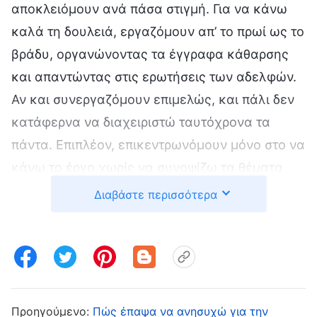
αποκλειόμουν ανά πάσα στιγμή. Για να κάνω
καλά τη δουλειά, εργαζόμουν απ’ το πρωί ως το
βράδυ, οργανώνοντας τα έγγραφα κάθαρσης
και απαντώντας στις ερωτήσεις των αδελφών.
Αν και συνεργαζόμουν επιμελώς, και πάλι δεν
κατάφερνα να διαχειριστώ ταυτόχρονα τα
πάντα. Επιπλέον, επικεντρωνόμουν μόνο στο να
κάνω το έργο χωρίς να συνοψίζω τα θέματα
και χωρίς να τους καθοδηγώ όλους να μάθουν
Διαβάστε περισσότερα
τις αρχές, με αποτέλεσμα αρκετά έγγραφα να
ταξινομηθούν λανθασμένα, πράγμα που
καθυστέρησε το έργο της κάθαρσης. Σύντομα,
απαλλάχθηκα απ’ τα καθήκοντά μου. Αν και
συνέχισα να κάνω έργο κάθαρσης στην
Προηγούμενο:
Πώς έπαψα να ανησυχώ για την