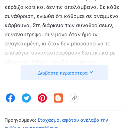
κέρδιζα κάτι και δεν τις απολάμβανα. Σε κάθε
συνάθροιση, ένιωθα ότι κάθομαι σε αναμμένα
κάρβουνα. Στη διάρκεια των συναθροίσεων,
συναναστρεφόμουν μόνο όταν ήμουν
αναγκασμένη, κι όταν δεν μπορούσα να το
αποφύγω, συναναστρεφόμουν διστακτικά με
ελάχιστες λέξεις. Ένιωθα εξαιρετικά
καταπιεσμένη και πονούσα, και έφτασα στο
Διαβάστε περισσότερα
σημείο να κάνω παράπονα για τον Θεό και να
Τον παρερμηνεύσω, καθώς σκεφτόμουν: «Γιατί
να μιλούν οι άλλοι τόσο καθαρά και με άνεση,
κι εγώ να μη μιλάω καθαρά και να τραυλίζω;
Πώς να μιλήσω καθαρά όπως οι άλλοι αδελφοί
Προηγούμενο:
Στοχασμοί αφότου ανέλαβα την
και αδελφές ώστε να μη με κοροϊδεύει ο
ευθύνη και παραιτήθηκα