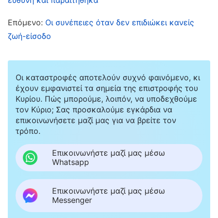
κόσμος;»
Επόμενο:
Οι συνέπειες όταν δεν επιδιώκει κανείς
ζωή-είσοδο
Αργότερα, έγιναν εκλογές στην
εκκλησία
, και
οι αδελφοί και οι αδελφές με εξέλεξαν
επικεφαλής. Σκέφτηκα μέσα μου: «Εκτελώντας
Οι καταστροφές αποτελούν συχνό φαινόμενο, κι
τα καθήκοντά μου ως επικεφαλής, θα
έχουν εμφανιστεί τα σημεία της επιστροφής του
Κυρίου. Πώς μπορούμε, λοιπόν, να υποδεχθούμε
αλληλεπιδρώ με πολύ κόσμο. Δεν θα μάθουν
τον Κύριο; Σας προσκαλούμε εγκάρδια να
ότι τραυλίζω ακόμα περισσότεροι αδελφοί και
επικοινωνήσετε μαζί μας για να βρείτε τον
τρόπο.
αδελφές; Ας το ξεχάσω καλύτερα, δεν μπορώ·
δεν θέλω να γίνω κι άλλο ρεζίλι». Απέρριψα,
Επικοινωνήστε μαζί μας μέσω
Whatsapp
λοιπόν, το καθήκον. Αργότερα, ο επικεφαλής
συναναστράφηκε μαζί μου και τελικά
Επικοινωνήστε μαζί μας μέσω
συμφώνησα απρόθυμα. Ωστόσο, λόγω του ότι
Messenger
τραύλιζα, ένιωθα συνέχεια ότι ήμουν κατώτερη