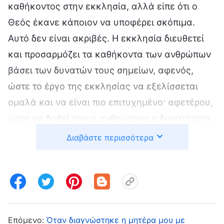
καθήκοντος στην εκκλησία, αλλά είπε ότι ο
Θεός έκανε κάποιον να υποφέρει σκόπιμα.
Αυτό δεν είναι ακριβές. Η εκκλησία διευθετεί
και προσαρμόζει τα καθήκοντα των ανθρώπων
βάσει των δυνατών τους σημείων, αφενός,
ώστε το έργο της εκκλησίας να εξελίσσεται
ομαλά και να είναι πιο επιτυχημένο· αφετέρου,
ώστε να δοθεί στους ανθρώπους η δυνατότητα
να γνωρίσουν το δικό τους επίπεδο και
Διαβάστε περισσότερα
ανάστημα, προκειμένου να μπορέσουν να
βρουν ένα κατάλληλο καθήκον και θέση, να
αξιοποιήσουν καλύτερα τα δυνατά τους σημεία
και να κάνουν το χρέος τους. Η διευθέτηση
αυτή είναι απολύτως σύμφωνη με τις αρχές και
Επόμενο:
Όταν διαγνώστηκε η μητέρα μου με