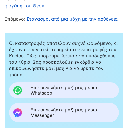
κι όταν πέθανε ο άντρας μου, δεν παράτησα τα
η αγάπη του Θεού
καθήκοντά μου. Πίστευα, λοιπόν, ότι ο Θεός θα
Επόμενο:
Στοχασμοί από μια μάχη με την ασθένεια
λάμβανε υπόψη τις προσπάθειες και τις
δαπάνες που είχα κάνει στα καθήκοντά μου κι
ότι θα με προστάτευε και θα θεράπευε την
Οι καταστροφές αποτελούν συχνό φαινόμενο, κι
αρρώστια μου.
έχουν εμφανιστεί τα σημεία της επιστροφής του
Κυρίου. Πώς μπορούμε, λοιπόν, να υποδεχθούμε
τον Κύριο; Σας προσκαλούμε εγκάρδια να
Στη συνέχεια, πήγα στο νοσοκομείο για
επικοινωνήσετε μαζί μας για να βρείτε τον
παραδοσιακή κινεζική, αλλά κι ενδοφλέβια
τρόπο.
φαρμακευτική αγωγή, και συνέχισα να κάνω
Επικοινωνήστε μαζί μας μέσω
τα καθήκοντά μου κανονικά. Παρ’ όλα αυτά, το
Whatsapp
στομάχι μου πονούσε ακόμη συχνά και δεν
Επικοινωνήστε μαζί μας μέσω
χώνευα καλά. Έτρωγα, λοιπόν, μόνο χυλό και
Messenger
είχα γαστροοισοφαγική παλινδρόμηση μερικές