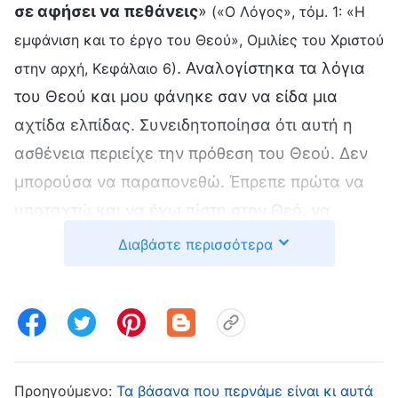
σε αφήσει να πεθάνεις
»
(«Ο Λόγος», τόμ. 1: «Η
εμφάνιση και το έργο του Θεού», Ομιλίες του Χριστού
. Αναλογίστηκα τα λόγια
στην αρχή, Κεφάλαιο 6)
του Θεού και μου φάνηκε σαν να είδα μια
αχτίδα ελπίδας. Συνειδητοποίησα ότι αυτή η
ασθένεια περιείχε την πρόθεση του Θεού. Δεν
μπορούσα να παραπονεθώ. Έπρεπε πρώτα να
υποταχτώ και να έχω πίστη στον Θεό, να
πιστέψω πως όσο ανέπνεα, ο Θεός δεν θα με
Διαβάστε περισσότερα
άφηνε να πεθάνω. Σκέφτηκα ότι έκανα πάντα
θυσίες και δαπανούσα τον εαυτό μου στα
καθήκοντά μου τα τελευταία χρόνια, όταν το
παιδί μου ήταν ακόμη πολύ μικρό και η
οικογένειά μου αντιμετώπιζε δυσκολίες. Ακόμη
Προηγούμενο:
Τα βάσανα που περνάμε είναι κι αυτά