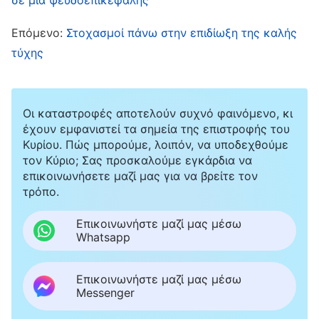
στην πληγή; Οπότε το άφησα, και έλεγα ότι θα
Επόμενο:
Στοχασμοί πάνω στην επιδίωξη της καλής
τα έβλεπε μόνη της εγκαίρως. Τώρα που το
τύχης
σκέφτομαι, δεν της υπενθύμιζα τίποτα και
απλώς φρόντιζα να συμμετέχει λιγότερο στις
συζητήσεις του έργου. Εκείνη, όμως, αντί να
Οι καταστροφές αποτελούν συχνό φαινόμενο, κι
έχουν εμφανιστεί τα σημεία της επιστροφής του
κάνει αυτοκριτική, μου επιτέθηκε έμμεσα
Κυρίου. Πώς μπορούμε, λοιπόν, να υποδεχθούμε
λέγοντας ότι δεν άκουγα καθόλου τις απόψεις
τον Κύριο; Σας προσκαλούμε εγκάρδια να
επικοινωνήσετε μαζί μας για να βρείτε τον
της. Όταν τελικά είδα ότι δεν είχε καθόλου
τρόπο.
αυτογνωσία, με βαριά καρδιά εκτόξευσα την
Επικοινωνήστε μαζί μας μέσω
κατηγορία. Της είπα: «Λέσλι, είσαι πολύ
Whatsapp
αλαζόνας και αυτάρεσκη. Πρέπει να κάνεις την
αυτοκριτική σου». Είδα ότι η έκφρασή της
Επικοινωνήστε μαζί μας μέσω
Messenger
σκλήρυνε και χαμήλωσε τη φωνή της. Ξαφνικά
στενοχωρήθηκα. Ήταν υπερβολικό εκ μέρους