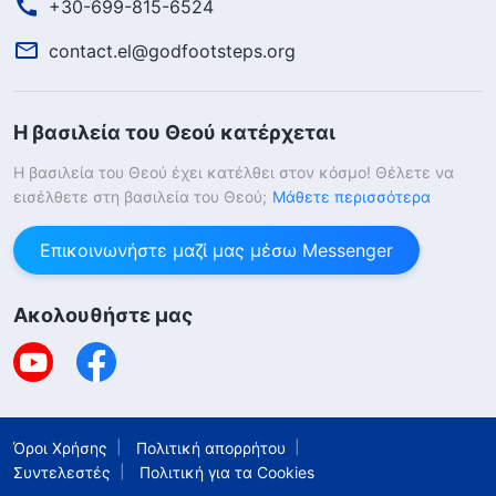
+30-699-815-6524
τη διάδοση του ευαγγελίου, για να μη
μιλήσουμε για μικροπρεπείς συκοφαντίες,
contact.el@godfootsteps.org
χλευασμούς και παρεξηγήσεις, φαινόμενο
σύνηθες. Εάν πραγματικά θεωρείς τη
Η βασιλεία του Θεού κατέρχεται
διάδοση του ευαγγελίου ευθύνη, υποχρέωση
Η βασιλεία του Θεού έχει κατέλθει στον κόσμο! Θέλετε να
και καθήκον σου, τότε θα μπορείς να
εισέλθετε στη βασιλεία του Θεού;
Μάθετε περισσότερα
αντιμετωπίσεις σωστά αυτά τα πράγματα,
Επικοινωνήστε μαζί μας μέσω Messenger
και μάλιστα να τα χειριστείς σωστά. Δεν
πρόκειται να σε κάνουν όλα αυτά να
Ακολουθήστε μας
εγκαταλείψεις την ευθύνη και την
υποχρέωσή σου ούτε να παρεκκλίνεις από
την αρχική σου πρόθεση να διαδώσεις το
ευαγγέλιο και να καταθέσεις μαρτυρία για
Όροι Χρήσης
Πολιτική απορρήτου
Συντελεστές
τον Θεό. Επίσης, δεν πρόκειται ποτέ να
Πολιτική για τα Cookies