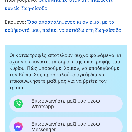
ανθρώπους και κατανοώ κάπως τη Βίβλο».
κανείς ζωή-είσοδο
Συνέχισε: «Δεν σε περιφρονώ εγώ. Η δυνητική
Επόμενο:
Όσο απασχολημένος κι αν είμαι με τα
αποδέκτρια του ευαγγελίου σε περιφρονεί. Έχει
καθήκοντά μου, πρέπει να εστιάζω στη ζωή-είσοδο
καλές οικογενειακές συνθήκες και υψηλή θέση
και κοινωνική υπόσταση!» Στενοχωρήθηκα
αρκετά και σκέφτηκα: «Είμαι κατάλληλα και
Οι καταστροφές αποτελούν συχνό φαινόμενο, κι
ευπρεπώς ντυμένη. Δεν φοράω, όμως,
έχουν εμφανιστεί τα σημεία της επιστροφής του
Κυρίου. Πώς μπορούμε, λοιπόν, να υποδεχθούμε
πολυτελή ρούχα, οπότε με περιφρονεί. Αν ήταν
τον Κύριο; Σας προσκαλούμε εγκάρδια να
η δυνητική αποδέκτρια του ευαγγελίου, θα με
επικοινωνήσετε μαζί μας για να βρείτε τον
τρόπο.
περιφρονούσε σίγουρα. Αφού η θέση κι η
κοινωνική μου υπόσταση δεν αντιστοιχούν στα
Επικοινωνήστε μαζί μας μέσω
Whatsapp
δικά της, θα δυσκολευτώ να κηρύξω το
ευαγγέλιο!» Σκέφτηκα ότι αν είχα καλό
Επικοινωνήστε μαζί μας μέσω
υπόβαθρο, αν είχα λίγο πιο υψηλή θέση και
Messenger