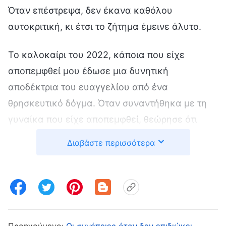
Όταν επέστρεψα, δεν έκανα καθόλου
αυτοκριτική, κι έτσι το ζήτημα έμεινε άλυτο.
Το καλοκαίρι του 2022, κάποια που είχε
αποπεμφθεί μου έδωσε μια δυνητική
αποδέκτρια του ευαγγελίου από ένα
θρησκευτικό δόγμα. Όταν συναντήθηκα με τη
γυναίκα που είχε αποπεμφθεί, θεώρησε ότι
ήμουν άξεστη κι ότι τα ρούχα μου ήταν απλά,
Διαβάστε περισσότερα
οπότε με ρώτησε: «Μπορείς να κηρύξεις το
ευαγγέλιο; Κατανοείς τη Βίβλο;» Τότε, δεν είχα
ακόμη συνειδητοποιήσει τι εννοούσε μ’ αυτό,
οπότε της απάντησα με ειλικρίνεια: «Έχω
κηρύξει το ευαγγέλιο σε θρησκευόμενους
Προηγούμενο:
Οι συνέπειες όταν δεν επιδιώκει