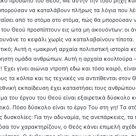
κό πρόσωπο του Θεού; Με αυτήν την τόσο ρηχή και
πορούσαν να καταλάβουν πλήρως τα λόγια που λέει 
ταΐσει από το στόμα στο στόμα, πώς θα μπορούσαν 
 του Θεού προσπίπτουν εις ώτα μη ακουόντων: οι ά
ουνάνε το κεφάλι χωρίς να καταλαβαίνουν τίποτα. 
ικό; Αυτή η «μακρινή αρχαία πολιτιστική ιστορία κ
ρηστη ομάδα ανθρώπων. Αυτή η αρχαία κουλτούρα 
 Έχει γίνει αιώνια ντροπή εδώ και τόσο καιρό, είνα
ς τα κόλπα και τις τεχνικές να αντιτίθενται στον
 εθνική εκπαίδευση έχει καταστήσει τους ανθρώπο
μα του έργου του Θεού είναι εξαιρετικά δύσκολο κ
ικό. Πόσο δύσκολο είναι το έργο Του στη γη! Τα στ
ς δυσκολίες: Για την αδυναμία, τις ανεπάρκειες, τ
όσα τον χαρακτηρίζουν, ο Θεός κάνει επιμελή σχέδ