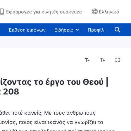
Εφαρμογές για κινητές συσκευές
Ελληνικά
Έκθεση εικόνων
Ειδήσεις
Προφίλ
ζοντας το έργο του Θεού |
Μυστήρια σχετικά με τη Βίβλο
Εκθέτοντας τις
 208
μάθει ποτέ κανείς; Με τους ανθρώπους
νίας, ποιος είναι ικανός να γνωρίζει το