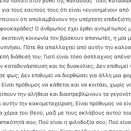
 ένα παλάτι στον βυθό της θάλασσας· τους καταδι
για τους εαυτούς τους ότι είναι «ευνοημένοι» από 
τεύουν ότι απολαμβάνουν την υπέρτατη επιδεξιότη
φουκαράδες! Ο άνθρωπος έχει έρθει αντιμέτωπος με
 σκοτεινή κοινωνία τον βρίσκουν απανωτές, η μία μ
ξυπνήσει. Πότε θα απαλλαχτεί από αυτήν την καλοσύ
πή διάθεσή του; Γιατί είναι τόσο άσπλαχνος απένα
ν καταδυνάστευση και τις δυσκολίες; Δεν επιθυμεί 
σε φως; Δεν επιθυμεί να διορθώσει για άλλη μια φορ
 Είναι πρόθυμος να κάθεται και να κοιτάει, χωρίς ν
ίπουν την αλήθεια και διαστρεβλώνουν τα γεγονότ
 αυτήν την κακομεταχείριση; Είναι πρόθυμος να είν
α χέρια του Θεού, μαζί με τους σκλάβους αυτού το
τικότητά σου; Πού είναι η φιλοδοξία σου; Πού είνα