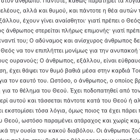
στον άνθρωπο. Πάντοτε, καθώς παρατηρεί τα λόγια 
ελέους, αλλά και θυμού, και πάντοτε η θέα αυτών 
ξάλλου, έχουν γίνει αναίσθητοι· γιατί πρέπει ο Θε
ς άνθρωπος στερείται πλήρως επιμονής· γιατί πρέπ
ναντί του; Ο αδύναμος και ανίσχυρος άνθρωπος δεν
 Θεός να τον επιπλήττει μονίμως για την ανυπακοή τ
υς ουρανούς; Ο άνθρωπος, εξάλλου, είναι εύθραυσ
η, έχει θάψει τον θυμό βαθιά μέσα στην καρδιά Το
για τον εαυτό του. Ωστόσο, ο άνθρωπος, ο οποίος βρ
 για το θέλημα του Θεού. Έχει ποδοπατηθεί από το
ερί αυτού και τάσσεται πάντοτε κατά του Θεού ή α
ι εκστομίσει τόσα λόγια, όμως ποιος τα έχει πάρε
υ Θεού, ωστόσο παραμένει ατάραχος και χωρίς καμί
κά την ουσία του κακού διαβόλου. Οι άνθρωποι ζού