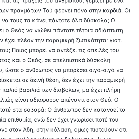
και τις πράξεις του ανθρώπου, γεμίζει με ένα
των πραγμάτων Τού φέρνει πόνο στην καρδιά. Οι
ός να τους τα κάνει πάντοτε όλα δύσκολα; Ο
ει ο Θεός να νιώθει πάντοτε τέτοια αδιάπτωτη
 έχει πλέον την παραμικρή ζωτικότητα· γιατί
ου; Ποιος μπορεί να αντέξει τις απειλές του
τος και ο Θεός, σε απελπιστικά δύσκολη
υ, ώστε ο άνθρωπος να μπορέσει σιγά-σιγά να
ίσκεται σε δεινή θέση, δεν έχει την παραμικρή
ν παλιό βασιλιά των διαβόλων, μα έχει πλήρη
λλιώς είναι αδιάφορος απέναντι στον Θεό. Ο
ι ποτέ στα σοβαρά; Ο άνθρωπος δεν κατανοεί τα
α επιθυμία, ενώ δεν έχει γνωρίσει ποτέ του
νε στον Άδη, στην κόλαση, όμως πιστεύουν ότι