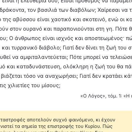
 είναι η ελευθερία σου; Είσαι πρόθυμος να παραμεί
δράκοντα, τον βασιλιά των διαβόλων; Χαίρεσαι να τ
της αβύσσου είναι χαοτικό και σκοτεινό, ενώ οι κο
ύν στον ουρανό και παραπονιούνται στη γη. Πότε 
ου; Ο άνθρωπος είναι ισχνός και αποστεωμένος· πώ
και τυρρανικό διάβολο; Γιατί δεν δίνει τη ζωή του 
θεί να αμφιταλαντεύεται; Πότε μπορεί να τελειώσε
ό και καταδυνάστευση, ολόκληρη η ζωή του θα πάει 
 βιάζεται τόσο να αναχωρήσει; Γιατί δεν κρατάει κά
τις χιλιετίες του μίσους;
«Ο Λόγος», τόμ. 1: «Η
αταστροφές αποτελούν συχνό φαινόμενο, κι έχουν
νιστεί τα σημεία της επιστροφής του Κυρίου. Πώς