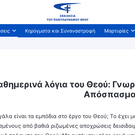
σεις
Κηρύγματα και Συναναστροφή
Μαρτυρίες
αθημερινά λόγια του Θεού: Γνωρί
άθεση του Θεού και αυτό που Αυτός έχει και είναι
Απόσπασμα
άλα είναι τα εμπόδια στο έργο του Θεού; Το έχει 
μένους από βαθιά ριζωμένες αποχρώσεις δεισιδαιμο