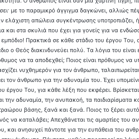
κότητα. Ο άνθρωπος είναι σαν μια χάρτινη τίγρη, 
ει· με το παραμικρό άγγιγμα δαγκώνει, αλλιώς πέφτ
ην ελάχιστη απώλεια συγκέντρωσης υποτροπιάζει, ή
α και στα σκυλιά που έχει για γονείς για να ενδώ
 εμπόδιο! Πρακτικά σε κάθε στάδιο του έργου Του,
διο ο Θεός διακινδυνεύει πολύ. Τα λόγια του είναι 
όθυμος να τα αποδεχθεί; Ποιος είναι πρόθυμος να υ
σχίζει νυχθημερόν για τον άνθρωπο, ταλαιπωρείτα
ι τον άνθρωπο για την αδυναμία του. Έχει υπομείν
ου έργου Του, για κάθε λέξη που εκφέρει. Βρίσκετ
ι την αδυναμία, την ανυπακοή, τα παιδιαρίσματα κ
τραώρου βάσης, ξανά και ξανά. Ποιος το ξέρει αυτό
νός να καταλάβει; Απεχθάνεται τις αμαρτίες του αν
, και ανησυχεί πάντοτε για την ευπάθεια του ανθρ