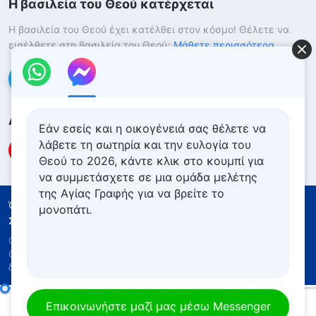
Η βασιλεία του Θεού κατέρχεται
Η βασιλεία του Θεού έχει κατέλθει στον κόσμο! Θέλετε να
εισέλθετε στη βασιλεία του Θεού;
Μάθετε περισσότερα
Επικοινωνήστε μαζί μας μέσω Messenger
Ακολουθήστε μας
Εάν εσείς και η οικογένειά σας θέλετε να
λάβετε τη σωτηρία και την ευλογία του
Θεού το 2026, κάντε κλικ στο κουμπί για
να συμμετάσχετε σε μια ομάδα μελέτης
της Αγίας Γραφής για να βρείτε το
Όροι Χρήσης
Πολιτική απορρήτου
μονοπάτι.
Συντελεστές
Πολιτική για τα Cookies
Copyright © 2026
Εκκλησία του Παντοδύναμου
Θεού
. Με την επιφύλαξη παντός νομίμου
δικαιώματος.
Καθημερινά λόγια του Θεού: Γνωρίζοντας το έργο του Θεού | Απόσπασμα 168
Επικοινωνήστε μαζί μας μέσω Messenger