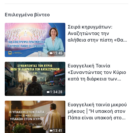
Επιλεγμένα βίντεο
Σειρά κηρυγμάτων:
Αναζητώντας την
αλήθεια στην πίστη «Θα
επιστρέψει πραγματικά ο
Κύριος πάνω σε
15:45
σύννεφο;»
Ευαγγελική Ταινία
«Συναντώντας τον Κύριο
κατά τη διάρκεια των
καταστροφών» (B) Η Γη
εισέρχεται σε μια
1:34:28
«περίοδο μαζικής
Ευαγγελική ταινία μικρού
εξαφάνισης». Οι
μήκους | "Η υπακοή στον
καταστροφές χτυπούν.
Πάπα είναι υπακοή στον
Ξεκινά η αντίστροφη
Κύριο;"
μέτρηση για την
ανθρωπότητα. Έχεις βρει
13:41