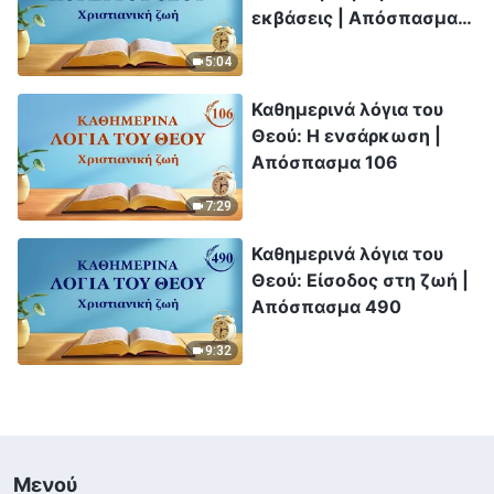
εκβάσεις | Απόσπασμα
587
5:04
Καθημερινά λόγια του
Θεού: Η ενσάρκωση |
Απόσπασμα 106
7:29
Καθημερινά λόγια του
Θεού: Είσοδος στη ζωή |
Απόσπασμα 490
9:32
Μενού