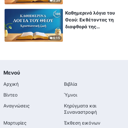
5:39
Απόσπασμα 248
Καθημερινά λόγια του
Θεού: Εκθέτοντας τη
διαφθορά της
ανθρωπότητας |
6:15
Απόσπασμα 308
Μενού
Αρχική
Βιβλία
Βίντεο
Ύμνοι
Αναγνώσεις
Κηρύγματα και
Συναναστροφή
Μαρτυρίες
Έκθεση εικόνων