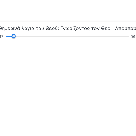
18
06
γνώσεις
Κηρύγματα και Συναναστροφή
Μαρτυρ
τοδύναμου Θεού»
Η βασιλεία 
Η βασιλεία του 
βασιλεία του Θε
Επικοινωνή