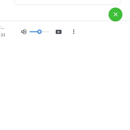
Καθημερινά λόγια του Θεού: Γνωρίζοντας τον Θεό | Απόσπασμα 95
:33
ίες
Έκθεση εικόνων
Ειδήσεις
Προφίλ
του Θεού κατέρχεται
Θεού έχει κατέλθει στον κόσμο! Θέλετε να εισέλθετε στη
ού;
Μάθετε περισσότερα
στε μαζί μας μέσω Messenger