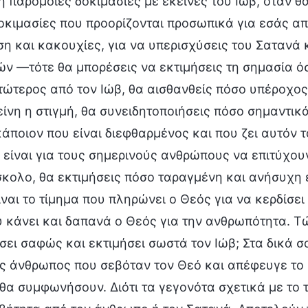
ς ή παρόμοιες δοκιμασίες με εκείνες του Ιώβ, όταν 
οκιμασίες που προορίζονται προσωπικά για εσάς από
η και κακουχίες, για να υπερισχύσεις του Σατανά 
ν —τότε θα μπορέσεις να εκτιμήσεις τη σημασία όσ
ώτερος από τον Ιώβ, θα αισθανθείς πόσο υπέροχος ε
είνη η στιγμή, θα συνειδητοποιήσεις πόσο σημαντικ
κάποιον που είναι διεφθαρμένος και που ζει αυτόν 
είναι για τους σημερινούς ανθρώπους να επιτύχουν
σκολο, θα εκτιμήσεις πόσο ταραγμένη και ανήσυχη ε
ναι το τίμημα που πληρώνει ο Θεός για να κερδίσει
 κάνει και δαπανά ο Θεός για την ανθρωπότητα. Τώ
ει σαφώς και εκτιμήσει σωστά τον Ιώβ; Στα δικά σ
ς άνθρωπος που σεβόταν τον Θεό και απέφευγε το 
θα συμφωνήσουν. Διότι τα γεγονότα σχετικά με το 