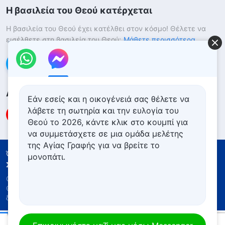
Η βασιλεία του Θεού κατέρχεται
Η βασιλεία του Θεού έχει κατέλθει στον κόσμο! Θέλετε να
εισέλθετε στη βασιλεία του Θεού;
Μάθετε περισσότερα
Επικοινωνήστε μαζί μας μέσω Messenger
Ακολουθήστε μας
Εάν εσείς και η οικογένειά σας θέλετε να
λάβετε τη σωτηρία και την ευλογία του
Θεού το 2026, κάντε κλικ στο κουμπί για
να συμμετάσχετε σε μια ομάδα μελέτης
της Αγίας Γραφής για να βρείτε το
Όροι Χρήσης
Πολιτική απορρήτου
μονοπάτι.
Συντελεστές
Πολιτική για τα Cookies
Copyright © 2026
Εκκλησία του Παντοδύναμου
Θεού
. Με την επιφύλαξη παντός νομίμου
δικαιώματος.
Καθημερινά λόγια του Θεού: Γνωρίζοντας τον Θεό | Απόσπασμα 30