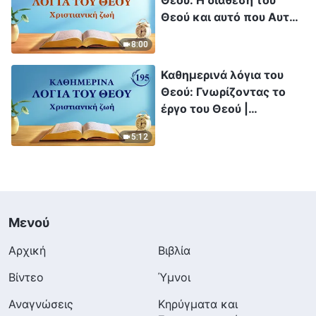
Θεού και αυτό που Αυτός
έχει και είναι |
8:00
Απόσπασμα 264
Καθημερινά λόγια του
Θεού: Γνωρίζοντας το
έργο του Θεού |
Απόσπασμα 195
5:12
Μενού
Αρχική
Βιβλία
Βίντεο
Ύμνοι
Αναγνώσεις
Κηρύγματα και