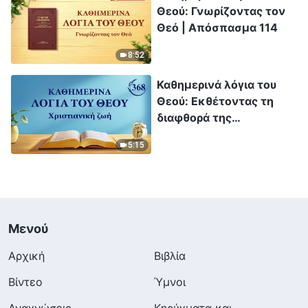
Θεού: Γνωρίζοντας τον
Θεό | Απόσπασμα 114
8:52
Καθημερινά λόγια του
Θεού: Εκθέτοντας τη
διαφθορά της
ανθρωπότητας |
5:15
Απόσπασμα 368
Μενού
Αρχική
Βιβλία
Βίντεο
Ύμνοι
Αναγνώσεις
Κηρύγματα και