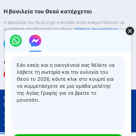
Η βασιλεία του Θεού κατέρχεται
Η βασιλεία του Θεού έχει κατέλθει στον κόσμο! Θέλετε να
εισέλθετε στη βασιλεία του Θεού;
Μάθετε περισσότερα
Επικοινωνήστε μαζί μας μέσω Messenger
Ακολουθήστε μας
Εάν εσείς και η οικογένειά σας θέλετε να
λάβετε τη σωτηρία και την ευλογία του
Θεού το 2026, κάντε κλικ στο κουμπί για
να συμμετάσχετε σε μια ομάδα μελέτης
της Αγίας Γραφής για να βρείτε το
Όροι Χρήσης
Πολιτική απορρήτου
μονοπάτι.
Συντελεστές
Πολιτική για τα Cookies
Copyright © 2026
Εκκλησία του Παντοδύναμου
Θεού
. Με την επιφύλαξη παντός νομίμου
δικαιώματος.