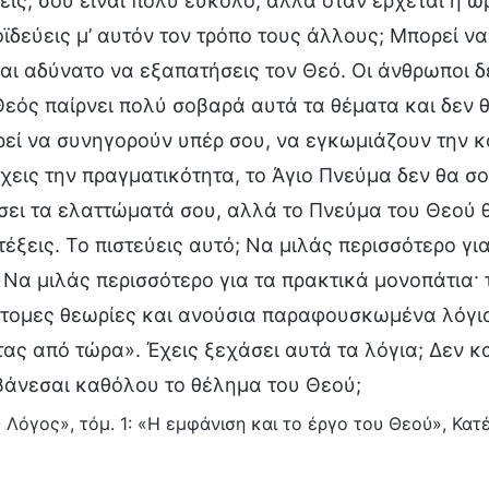
εις, σου είναι πολύ εύκολο, αλλά όταν έρχεται η ώ
ϊδεύεις μ’ αυτόν τον τρόπο τους άλλους; Μπορεί ν
αι αδύνατο να εξαπατήσεις τον Θεό. Οι άνθρωποι δ
εός παίρνει πολύ σοβαρά αυτά τα θέματα και δεν θα
ρεί να συνηγορούν υπέρ σου, να εγκωμιάζουν την 
χεις την πραγματικότητα, το Άγιο Πνεύμα δεν θα σο
ει τα ελαττώματά σου, αλλά το Πνεύμα του Θεού θ
τέξεις. Το πιστεύεις αυτό; Να μιλάς περισσότερο γι
 Να μιλάς περισσότερο για τα πρακτικά μονοπάτια· 
τομες θεωρίες και ανούσια παραφουσκωμένα λόγια·
ας από τώρα». Έχεις ξεχάσει αυτά τα λόγια; Δεν κ
βάνεσαι καθόλου το θέλημα του Θεού;
 Λόγος», τόμ. 1: «Η εμφάνιση και το έργο του Θεού», Κα