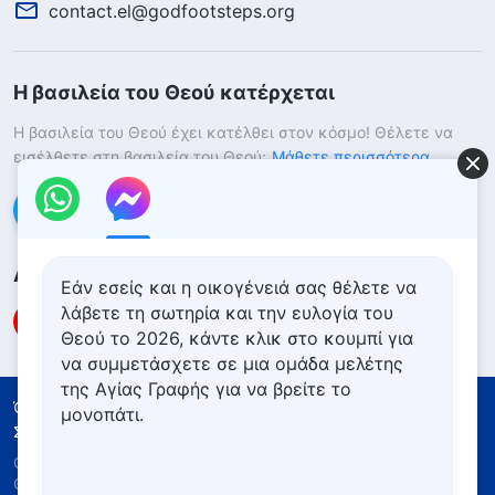
contact.el@godfootsteps.org
Η βασιλεία του Θεού κατέρχεται
Η βασιλεία του Θεού έχει κατέλθει στον κόσμο! Θέλετε να
εισέλθετε στη βασιλεία του Θεού;
Μάθετε περισσότερα
Επικοινωνήστε μαζί μας μέσω Messenger
Ακολουθήστε μας
Εάν εσείς και η οικογένειά σας θέλετε να
λάβετε τη σωτηρία και την ευλογία του
Θεού το 2026, κάντε κλικ στο κουμπί για
να συμμετάσχετε σε μια ομάδα μελέτης
της Αγίας Γραφής για να βρείτε το
Όροι Χρήσης
Πολιτική απορρήτου
μονοπάτι.
Συντελεστές
Πολιτική για τα Cookies
Copyright © 2026
Εκκλησία του Παντοδύναμου
Θεού
. Με την επιφύλαξη παντός νομίμου