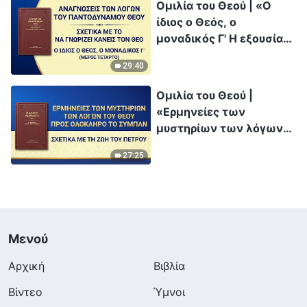
Ομιλία του Θεού | «Ο
ίδιος ο Θεός, ο
μοναδικός Γ' Η εξουσία
του Θεού (Β')» (Μέρος
29:40
τέταρτο)
Ομιλία του Θεού |
«Ερμηνείες των
μυστηρίων των λόγων
του Θεού προς ολόκληρο
27:25
το σύμπαν: Σχετικά με
τη ζωή του Πέτρου»
Μενού
Αρχική
Βιβλία
Βίντεο
Ύμνοι