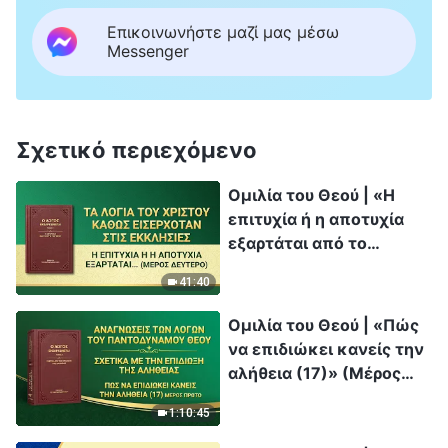
Επικοινωνήστε μαζί μας μέσω
Messenger
Σχετικό περιεχόμενο
Ομιλία του Θεού | «Η
επιτυχία ή η αποτυχία
εξαρτάται από το
μονοπάτι που βαδίζει ο
41:40
άνθρωπος» (Μέρος
δεύτερο)
Ομιλία του Θεού | «Πώς
να επιδιώκει κανείς την
αλήθεια (17)» (Μέρος
πρώτο)
1:10:45