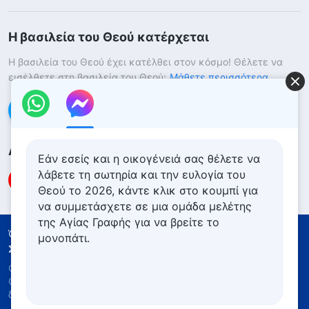
Η βασιλεία του Θεού κατέρχεται
Η βασιλεία του Θεού έχει κατέλθει στον κόσμο! Θέλετε να
εισέλθετε στη βασιλεία του Θεού;
Μάθετε περισσότερα
Επικοινωνήστε μαζί μας μέσω Messenger
Ακολουθήστε μας
Εάν εσείς και η οικογένειά σας θέλετε να
λάβετε τη σωτηρία και την ευλογία του
Θεού το 2026, κάντε κλικ στο κουμπί για
να συμμετάσχετε σε μια ομάδα μελέτης
της Αγίας Γραφής για να βρείτε το
Όροι Χρήσης
Πολιτική απορρήτου
μονοπάτι.
Συντελεστές
Πολιτική για τα Cookies
Copyright © 2026
Εκκλησία του Παντοδύναμου
Θεού
. Με την επιφύλαξη παντός νομίμου
δικαιώματος.