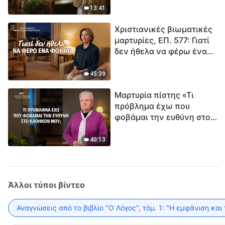
ανθρωπότητα. Έχεις βρει
13:41
τρόπο να επιβιώσεις;
Χριστιανικές βιωματικές
μαρτυρίες, ΕΠ. 577: Γιατί
δεν ήθελα να φέρω ένα
φορτίο
45:39
Μαρτυρία πίστης «Τι
πρόβλημα έχω που
φοβάμαι την ευθύνη στο
καθήκον μου;»
40:13
Άλλοι τύποι βίντεο
Αναγνώσεις από το βιβλίο "Ο Λόγος", τόμ. 1: "Η εμφάνιση και