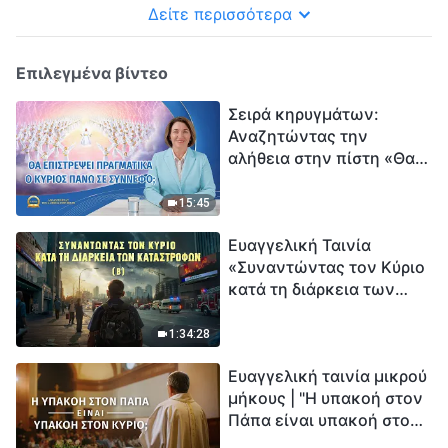
Δείτε περισσότερα
Επιλεγμένα βίντεο
Σειρά κηρυγμάτων:
Αναζητώντας την
αλήθεια στην πίστη «Θα
επιστρέψει πραγματικά ο
Κύριος πάνω σε
15:45
σύννεφο;»
Ευαγγελική Ταινία
«Συναντώντας τον Κύριο
κατά τη διάρκεια των
καταστροφών» (B) Η Γη
εισέρχεται σε μια
1:34:28
«περίοδο μαζικής
Ευαγγελική ταινία μικρού
εξαφάνισης». Οι
μήκους | "Η υπακοή στον
καταστροφές χτυπούν.
Πάπα είναι υπακοή στον
Ξεκινά η αντίστροφη
Κύριο;"
μέτρηση για την