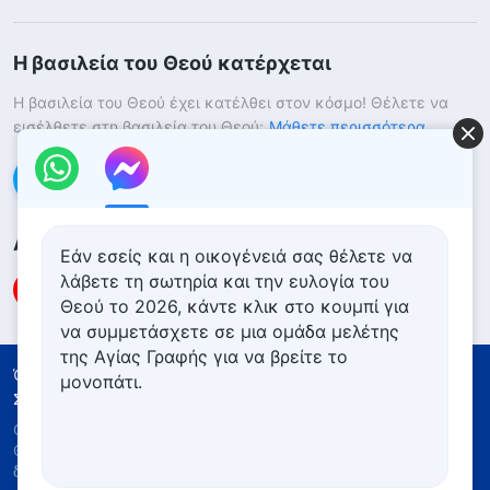
Η βασιλεία του Θεού κατέρχεται
Η βασιλεία του Θεού έχει κατέλθει στον κόσμο! Θέλετε να
εισέλθετε στη βασιλεία του Θεού;
Μάθετε περισσότερα
Επικοινωνήστε μαζί μας μέσω Messenger
Ακολουθήστε μας
Εάν εσείς και η οικογένειά σας θέλετε να
λάβετε τη σωτηρία και την ευλογία του
Θεού το 2026, κάντε κλικ στο κουμπί για
να συμμετάσχετε σε μια ομάδα μελέτης
της Αγίας Γραφής για να βρείτε το
Όροι Χρήσης
Πολιτική απορρήτου
μονοπάτι.
Συντελεστές
Πολιτική για τα Cookies
Copyright © 2026
Εκκλησία του Παντοδύναμου
Θεού
. Με την επιφύλαξη παντός νομίμου
δικαιώματος.