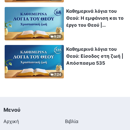
Καθημερινά λόγια του
Θεού: Η εμφάνιση και το
έργο του Θεού |
Απόσπασμα 68
9:28
Καθημερινά λόγια του
Θεού: Είσοδος στη ζωή |
Απόσπασμα 535
7:24
Μενού
Αρχική
Βιβλία