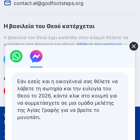
contact.el@godfootsteps.org
Η βασιλεία του Θεού κατέρχεται
Η βασιλεία του Θεού έχει κατέλθει στον κόσμο! Θέλετε να
εισέλθετε στη βασιλεία του Θεού;
Μάθετε περισσότερα
Επικοινωνήστε μαζί μας μέσω Messenger
Ακολουθήστε μας
Εάν εσείς και η οικογένειά σας θέλετε να
λάβετε τη σωτηρία και την ευλογία του
Θεού το 2026, κάντε κλικ στο κουμπί για
να συμμετάσχετε σε μια ομάδα μελέτης
της Αγίας Γραφής για να βρείτε το
Όροι Χρήσης
Πολιτική απορρήτου
μονοπάτι.
Συντελεστές
Πολιτική για τα Cookies
Copyright © 2026
Εκκλησία του Παντοδύναμου
Θεού
. Με την επιφύλαξη παντός νομίμου