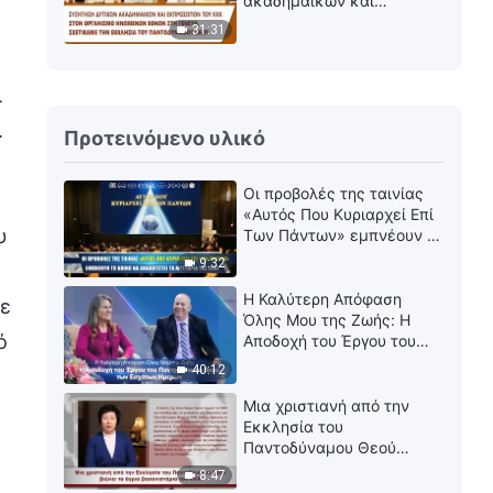
ακαδημαϊκών και
εκπροσώπων του ΚΚΚ
31:31
σχετικά με την Εκκλησία
του Παντοδύναμου Θεού
ι
.
Προτεινόμενο υλικό
Οι προβολές της ταινίας
«Αυτός Που Κυριαρχεί Επί
υ
Των Πάντων» εμπνέουν το
κοινό να αναλογιστεί τα
9:32
μυστήρια της ζωής
Η Καλύτερη Απόφαση
με
Όλης Μου της Ζωής: Η
ό
Αποδοχή του Έργου του
Παντοδύναμου Θεού των
40:12
Εσχάτων Ημερών
Μια χριστιανή από την
Εκκλησία του
Παντοδύναμου Θεού
βιώνει τα άγρια
8:47
βασανιστήρια του ΚΚΚ - Λι