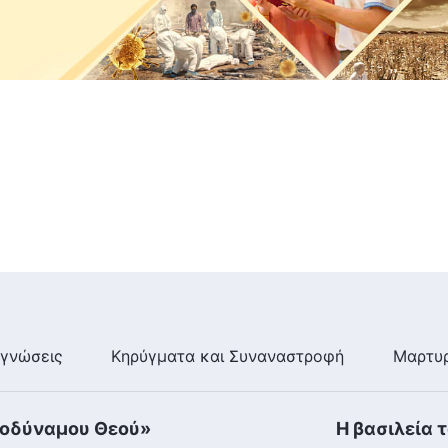
γνώσεις
Κηρύγματα και Συναναστροφή
Μαρτυρ
τοδύναμου Θεού»
Η βασιλεία 