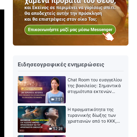
Ειδησεογραφικές ενημερώσεις
Chat Room του ευαγγελίου
της βασιλείας: Σημαντικά
στιγμιότυπα εκτενών
συνεντεύξεων | 20 χρόνια
7:51
αγώνα τής έμαθαν να
σταματήσει να πολεμά τη
Η πραγματικότητα της
μοίρα
τυραννικής δίωξης των
χριστιανών από το ΚΚΚ,
ΕΠ. 22: Βασάνισαν
52:28
17χρονο χριστιανό για