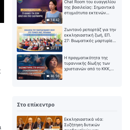
τέσσερις ημέρες
Chat Room του ευαγγελίου
προκειμένου να του
της βασιλείας: Σημαντικά
αποσπάσουν ομολογία
στιγμιότυπα εκτενών
συνεντεύξεων | Τι κάνει
14:42
τη ζωή όλο και πιο
οδυνηρή;
Ζωντανό ρεπορτάζ για την
εκκλησιαστική ζωή, ΕΠ.
27: Βιωματικές μαρτυρίες
από την Εκκλησία του
57:31
Παντοδύναμου Θεού στο
Τσιάνγκ Μάι, Ταϊλάνδη:
Η πραγματικότητα της
Είναι τόσο πολύτιμο να
τυραννικής δίωξης των
βιώνεις την κρίση
χριστιανών από το ΚΚΚ,
Κ
ΕΠ. 21: Βασανιστήρια στη
46:56
φυλακή: Στοχοποιήθηκε
ως ο «εχθρός» των
κρατουμένων
Στο επίκεντρο
Εκκλησιαστικά νέα:
Συζήτηση δυτικών
ι