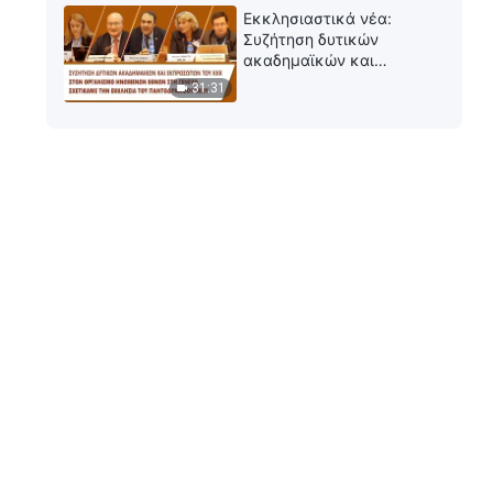
Τσουανσόνγκ
Εκκλησιαστικά νέα:
Συζήτηση δυτικών
ακαδημαϊκών και
εκπροσώπων του ΚΚΚ
31:31
σχετικά με την Εκκλησία
του Παντοδύναμου Θεού