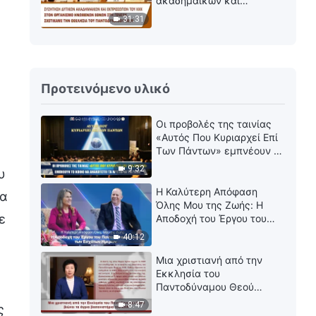
ακαδημαϊκών και
εκπροσώπων του ΚΚΚ
31:31
σχετικά με την Εκκλησία
του Παντοδύναμου Θεού
Προτεινόμενο υλικό
Οι προβολές της ταινίας
«Αυτός Που Κυριαρχεί Επί
Των Πάντων» εμπνέουν το
κοινό να αναλογιστεί τα
9:32
υ
μυστήρια της ζωής
Η Καλύτερη Απόφαση
ία
Όλης Μου της Ζωής: Η
ε
Αποδοχή του Έργου του
Παντοδύναμου Θεού των
40:12
Εσχάτων Ημερών
Μια χριστιανή από την
Εκκλησία του
Παντοδύναμου Θεού
βιώνει τα άγρια
8:47
ς
βασανιστήρια του ΚΚΚ - Λι