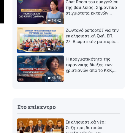
τέσσερις ημέρες
Chat Room του ευαγγελίου
προκειμένου να του
της βασιλείας: Σημαντικά
αποσπάσουν ομολογία
στιγμιότυπα εκτενών
συνεντεύξεων | Τι κάνει
14:42
τη ζωή όλο και πιο
οδυνηρή;
Ζωντανό ρεπορτάζ για την
εκκλησιαστική ζωή, ΕΠ.
27: Βιωματικές μαρτυρίες
από την Εκκλησία του
57:31
Παντοδύναμου Θεού στο
Τσιάνγκ Μάι, Ταϊλάνδη:
Η πραγματικότητα της
Είναι τόσο πολύτιμο να
τυραννικής δίωξης των
βιώνεις την κρίση
χριστιανών από το ΚΚΚ,
ΕΠ. 21: Βασανιστήρια στη
46:56
φυλακή: Στοχοποιήθηκε
ως ο «εχθρός» των
κρατουμένων
Στο επίκεντρο
Εκκλησιαστικά νέα:
Συζήτηση δυτικών