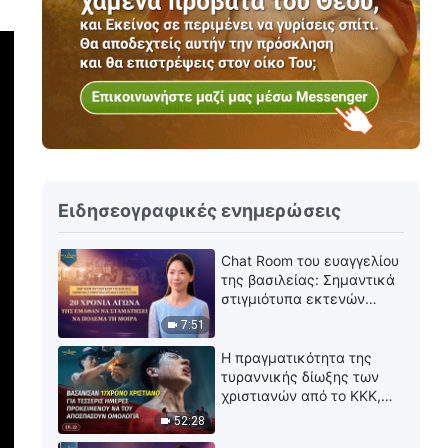
Ειδησεογραφικές ενημερώσεις
Chat Room του ευαγγελίου
της βασιλείας: Σημαντικά
στιγμιότυπα εκτενών
συνεντεύξεων | 20 χρόνια
7:51
αγώνα τής έμαθαν να
σταματήσει να πολεμά τη
Η πραγματικότητα της
μοίρα
τυραννικής δίωξης των
χριστιανών από το ΚΚΚ,
ΕΠ. 22: Βασάνισαν
52:28
17χρονο χριστιανό για