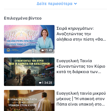
Δείτε περισσότερα
Επιλεγμένα βίντεο
Σειρά κηρυγμάτων:
Αναζητώντας την
αλήθεια στην πίστη «Θα
επιστρέψει πραγματικά ο
Κύριος πάνω σε
15:45
σύννεφο;»
Ευαγγελική Ταινία
«Συναντώντας τον Κύριο
κατά τη διάρκεια των
καταστροφών» (B) Η Γη
εισέρχεται σε μια
1:34:28
«περίοδο μαζικής
Ευαγγελική ταινία μικρού
εξαφάνισης». Οι
μήκους | "Η υπακοή στον
καταστροφές χτυπούν.
Πάπα είναι υπακοή στον
Ξεκινά η αντίστροφη
Κύριο;"
μέτρηση για την