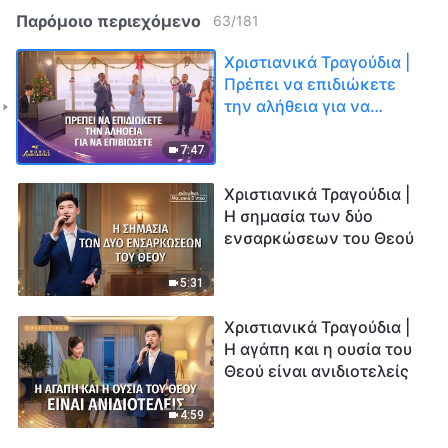
Παρόμοιο περιεχόμενο
63
/
181
Χριστιανικά Τραγούδια |
Πρέπει να επιδιώκετε
την αλήθεια για να
επιβιώσετε | Φωνές
δοξολογίας 2026
7:47
Χριστιανικά Τραγούδια |
Η σημασία των δύο
ενσαρκώσεων του Θεού
5:31
Χριστιανικά Τραγούδια |
Η αγάπη και η ουσία του
Θεού είναι ανιδιοτελείς
4:59