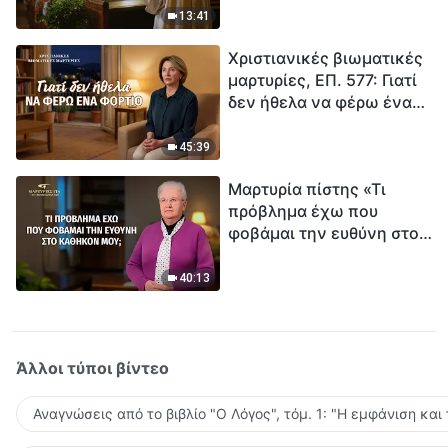
ανθρωπότητα. Έχεις βρει
13:41
τρόπο να επιβιώσεις;
Χριστιανικές βιωματικές
μαρτυρίες, ΕΠ. 577: Γιατί
δεν ήθελα να φέρω ένα
φορτίο
45:39
Μαρτυρία πίστης «Τι
πρόβλημα έχω που
φοβάμαι την ευθύνη στο
καθήκον μου;»
40:13
Άλλοι τύποι βίντεο
Αναγνώσεις από το βιβλίο "Ο Λόγος", τόμ. 1: "Η εμφάνιση και