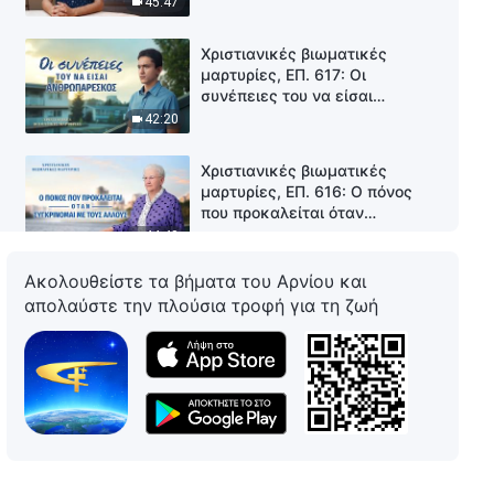
45:47
Χριστιανικές βιωματικές
μαρτυρίες, ΕΠ. 617: Οι
συνέπειες του να είσαι
ανθρωπάρεσκος
42:20
Χριστιανικές βιωματικές
μαρτυρίες, ΕΠ. 616: Ο πόνος
που προκαλείται όταν
συγκρίνομαι με τους άλλους
44:48
Ακολουθείστε τα βήματα του Αρνίου και
Χριστιανικές βιωματικές
απολαύστε την πλούσια τροφή για τη ζωή
μαρτυρίες, ΕΠ. 615: Δεν θα
παραπονεθώ ποτέ ξανά για τη
μοίρα μου
1:05:19
Χριστιανικές βιωματικές
μαρτυρίες, ΕΠ. 614: Γιατί
φοβόμουν πάντα να εκφράσω
τη γνώμη μου
52:16