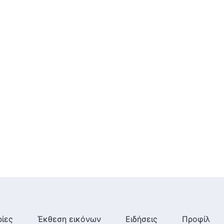
πλέον να βλέπω τα
ελαττώματά μου από τη σωστή
46:37
οπτική
Χριστιανικές βιωματικές
μαρτυρίες, ΕΠ. 604: Πλέον
μπορώ να αντιμετωπίσω τον
θάνατο με ψυχραιμία
50:37
Χριστιανικές βιωματικές
μαρτυρίες, ΕΠ. 603: Μετάνιωσα
που έχασα το καθήκον μου
1:03:24
Χριστιανικές βιωματικές
μαρτυρίες, ΕΠ. 601: Όταν
γκρεμίστηκαν οι ελπίδες μου
για τον γιο μου
47:03
ίες
Έκθεση εικόνων
Ειδήσεις
Προφίλ