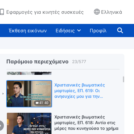
δει πολλούς να
αποκαλύπτονται και να
1:00:42
Εφαρμογές για κινητές συσκευές
Ελληνικά
αποκλείονται
Χριστιανικές βιωματικές
μαρτυρίες, ΕΠ. 34: Πώς
Έκθεση εικόνων
Ειδήσεις
Προφίλ
απαλλάχθηκα από το άγχος για
την ασθένεια
44:38
Χριστιανικές βιωματικές
μαρτυρίες, ΕΠ. 8: Εγγυάται η
Παρόμοιο περιεχόμενο
23
/
577
επιδίωξη της γνώσης ένα καλό
μέλλον;
58:10
Χριστιανικές βιωματικές
μαρτυρίες, ΕΠ. 619: Οι
ανησυχίες μου για την
απαλλαγή ψευδοεπικεφαλής
41:40
από τα καθήκοντά τους
Χριστιανικές βιωματικές
μαρτυρίες, ΕΠ. 618: Αντίο στις
μέρες που κυνηγούσα το χρήμα