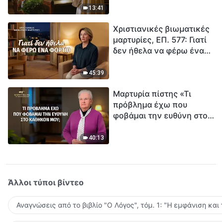
ανθρωπότητα. Έχεις βρει
13:41
τρόπο να επιβιώσεις;
Χριστιανικές βιωματικές
μαρτυρίες, ΕΠ. 577: Γιατί
δεν ήθελα να φέρω ένα
φορτίο
45:39
Μαρτυρία πίστης «Τι
πρόβλημα έχω που
φοβάμαι την ευθύνη στο
καθήκον μου;»
40:13
Άλλοι τύποι βίντεο
Αναγνώσεις από το βιβλίο "Ο Λόγος", τόμ. 1: "Η εμφάνιση και