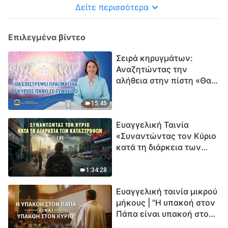
Δείτε περισσότερα
Επιλεγμένα βίντεο
Σειρά κηρυγμάτων:
Αναζητώντας την
αλήθεια στην πίστη «Θα
επιστρέψει πραγματικά ο
Κύριος πάνω σε
15:45
σύννεφο;»
Ευαγγελική Ταινία
«Συναντώντας τον Κύριο
κατά τη διάρκεια των
καταστροφών» (B) Η Γη
εισέρχεται σε μια
1:34:28
«περίοδο μαζικής
Ευαγγελική ταινία μικρού
εξαφάνισης». Οι
μήκους | "Η υπακοή στον
καταστροφές χτυπούν.
Πάπα είναι υπακοή στον
Ξεκινά η αντίστροφη
Κύριο;"
μέτρηση για την