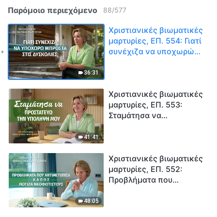
Παρόμοιο περιεχόμενο
88
/
577
Χριστιανικές βιωματικές
μαρτυρίες, ΕΠ. 554: Γιατί
συνέχιζα να υποχωρώ
μπροστά στις δυσκολίες;
36:31
Χριστιανικές βιωματικές
μαρτυρίες, ΕΠ. 553:
Σταμάτησα να
προστατεύω την
υπόληψή μου
41:41
Χριστιανικές βιωματικές
μαρτυρίες, ΕΠ. 552:
Προβλήματα που
αντιμετώπισα καθώς
πότιζα νεοφώτιστους
48:05