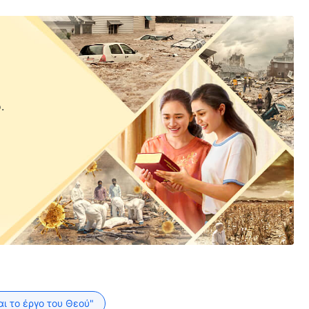
.
αι το έργο του Θεού"