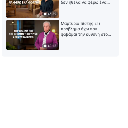
δεν ήθελα να φέρω ένα
ιστορία πίσω από το έργο στην
φορτίο
Εποχή της Λύτρωσης»
45:39
17:05
Μαρτυρία πίστης «Τι
Ομιλία του Θεού | «Θα πρέπει
πρόβλημα έχω που
να γνωρίζεις πώς εξελίχθηκε η
φοβάμαι την ευθύνη στο
ανθρωπότητα στο σύνολό της
καθήκον μου;»
μέχρι την σήμερον ημέρα»
35:45
40:13
(Μέρος πρώτο)
Ομιλία του Θεού | «Θα πρέπει
να γνωρίζεις πώς εξελίχθηκε η
ανθρωπότητα στο σύνολό της
μέχρι την σήμερον ημέρα»
50:45
(Μέρος δεύτερο)
Ομιλία του Θεού | «Ονομασίες
και ταυτότητα» (Μέρος πρώτο)
34:15
Ομιλία του Θεού | «Ονομασίες
και ταυτότητα» (Μέρος