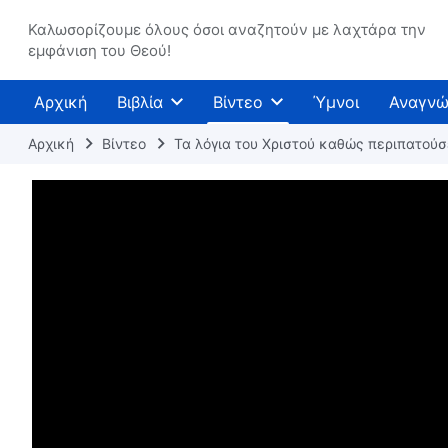
Καλωσορίζουμε όλους όσοι αναζητούν με λαχτάρα την
εμφάνιση του Θεού!
Αρχική
Βιβλία
Βίντεο
Ύμνοι
Αναγνώ
Αρχική
Βίντεο
Τα λόγια του Χριστού καθώς περιπατού