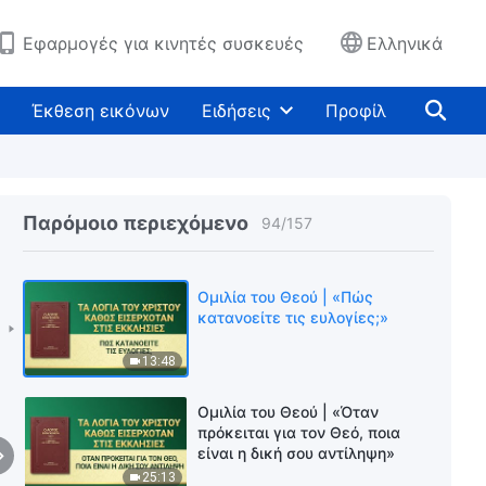
4:52
Εφαρμογές για κινητές συσκευές
Ελληνικά
Ομιλία του Θεού | «Ο σκοπός
της διαχείρισης της
ανθρωπότητας»
Έκθεση εικόνων
Ειδήσεις
Προφίλ
13:32
Ομιλία του Θεού | «Όσοι δεν
μαθαίνουν και δεν γνωρίζουν
Παρόμοιο περιεχόμενο
94
/
157
τίποτα, δεν είναι θηρία;»
17:14
Ομιλία του Θεού | «Πώς
κατανοείτε τις ευλογίες;»
13:48
Ομιλία του Θεού | «Όταν
πρόκειται για τον Θεό, ποια
είναι η δική σου αντίληψη»
25:13