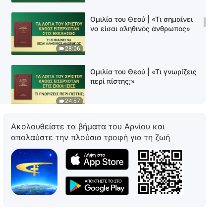
Ομιλία του Θεού | «Τι σημαίνει
να είσαι αληθινός άνθρωπος»
28:06
Ομιλία του Θεού | «Τι γνωρίζεις
περί πίστης;»
24:57
Ομιλία του Θεού | «Όταν τα
Ακολουθείστε τα βήματα του Αρνίου και
φύλλα που πέφτουν
απολαύστε την πλούσια τροφή για τη ζωή
επιστρέψουν στις ρίζες τους,
θα μετανιώσεις για όλο το
20:43
κακό που έχεις κάνει»
Ομιλία του Θεού | «Όσοι
αποτελούνται από σάρκα, δεν
μπορούν να ξεφύγουν από την
ημέρα της οργής»
28:08