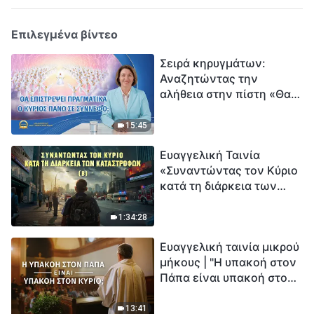
Επιλεγμένα βίντεο
Σειρά κηρυγμάτων:
Αναζητώντας την
αλήθεια στην πίστη «Θα
επιστρέψει πραγματικά ο
Κύριος πάνω σε
15:45
σύννεφο;»
Ευαγγελική Ταινία
«Συναντώντας τον Κύριο
κατά τη διάρκεια των
καταστροφών» (B) Η Γη
εισέρχεται σε μια
1:34:28
«περίοδο μαζικής
Ευαγγελική ταινία μικρού
εξαφάνισης». Οι
μήκους | "Η υπακοή στον
καταστροφές χτυπούν.
Πάπα είναι υπακοή στον
Ξεκινά η αντίστροφη
Κύριο;"
μέτρηση για την
ανθρωπότητα. Έχεις βρει
13:41