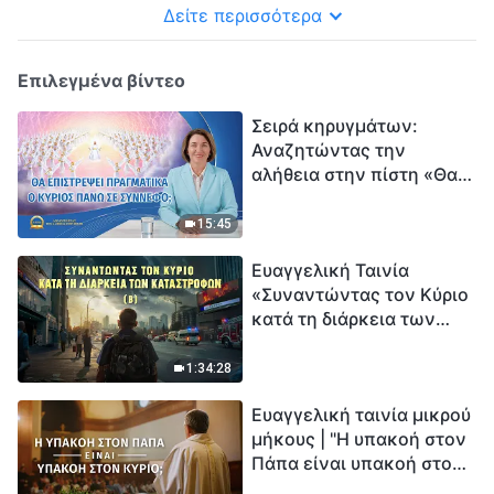
Δείτε περισσότερα
Επιλεγμένα βίντεο
Σειρά κηρυγμάτων:
Αναζητώντας την
αλήθεια στην πίστη «Θα
επιστρέψει πραγματικά ο
Κύριος πάνω σε
15:45
σύννεφο;»
Ευαγγελική Ταινία
«Συναντώντας τον Κύριο
κατά τη διάρκεια των
καταστροφών» (B) Η Γη
εισέρχεται σε μια
1:34:28
«περίοδο μαζικής
Ευαγγελική ταινία μικρού
εξαφάνισης». Οι
μήκους | "Η υπακοή στον
καταστροφές χτυπούν.
Πάπα είναι υπακοή στον
Ξεκινά η αντίστροφη
Κύριο;"
μέτρηση για την