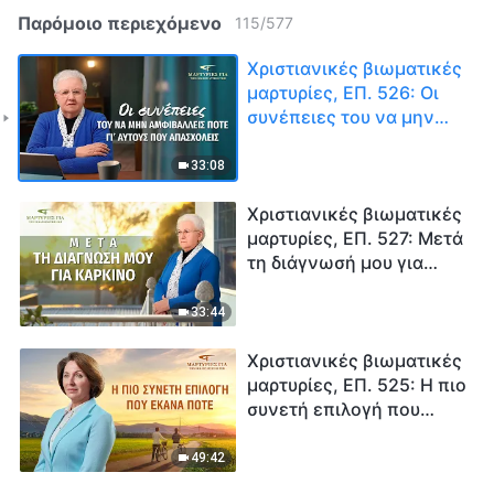
Παρόμοιο περιεχόμενο
115
/
577
Χριστιανικές βιωματικές
μαρτυρίες, ΕΠ. 526: Οι
συνέπειες του να μην
αμφιβάλλεις ποτέ γι’
αυτούς που απασχολείς
33:08
Χριστιανικές βιωματικές
μαρτυρίες, ΕΠ. 527: Μετά
τη διάγνωσή μου για
καρκίνο
33:44
Χριστιανικές βιωματικές
μαρτυρίες, ΕΠ. 525: Η πιο
συνετή επιλογή που
έκανα ποτέ
49:42