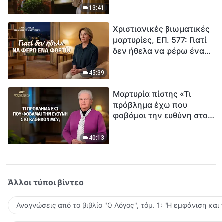
ανθρωπότητα. Έχεις βρει
13:41
τρόπο να επιβιώσεις;
Χριστιανικές βιωματικές
μαρτυρίες, ΕΠ. 577: Γιατί
δεν ήθελα να φέρω ένα
φορτίο
45:39
Μαρτυρία πίστης «Τι
πρόβλημα έχω που
φοβάμαι την ευθύνη στο
καθήκον μου;»
40:13
Άλλοι τύποι βίντεο
Αναγνώσεις από το βιβλίο "Ο Λόγος", τόμ. 1: "Η εμφάνιση και